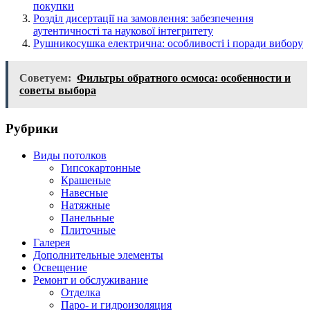
покупки
Розділ дисертації на замовлення: забезпечення
аутентичності та наукової інтегритету
Рушникосушка електрична: особливості і поради вибору
Советуем:
Фильтры обратного осмоса: особенности и
советы выбора
Рубрики
Виды потолков
Гипсокартонные
Крашеные
Навесные
Натяжные
Панельные
Плиточные
Галерея
Дополнительные элементы
Освещение
Ремонт и обслуживание
Отделка
Паро- и гидроизоляция