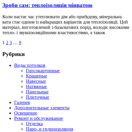
Зроби сам: теплоізоляція мінватою
Коли настає час утеплювати дім або прибудову, мінеральна
вата стає одним із найкращих варіантів для теплоізоляції. Цей
матеріал, виготовлений з базальтових порід, володіє високими
тепло- і звукоізоляційними властивостями, а також
1
2
3
…
9
Рубрики
Виды потолков
Гипсокартонные
Крашеные
Навесные
Натяжные
Панельные
Плиточные
Галерея
Дополнительные элементы
Освещение
Ремонт и обслуживание
Отделка
Паро- и гидроизоляция