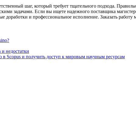
етственный шаг, который требует тщательного подхода. Правил
скими задачами. Если вы ищете надежного поставщика магистер
ные доработки и профессиональное исполнение. Заказать работу
ino?
 и недостатки
 в Scopus и получить доступ к мировым научным ресурсам