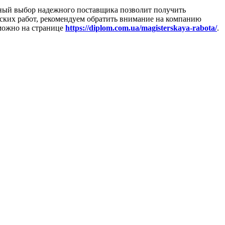
ьный выбор надежного поставщика позволит получить
ских работ, рекомендуем обратить внимание на компанию
 можно на странице
https://diplom.com.ua/magisterskaya-rabota/
.