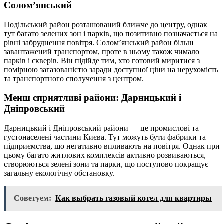
Солом’янський
Подільський район розташований ближче до центру, однак
тут багато зелених зон і парків, що позитивно позначається на
рівні забруднення повітря. Солом’янський район більш
завантажений транспортом, проте в ньому також чимало
парків і скверів. Він підійде тим, хто готовий миритися з
помірною загазованістю заради доступної ціни на нерухомість
та транспортного сполучення з центром.
Менш сприятливі райони: Дарницький і
Дніпровський
Дарницький і Дніпровський райони — це промислові та
густонаселені частини Києва. Тут можуть бути фабрики та
підприємства, що негативно впливають на повітря. Однак при
цьому багато житлових комплексів активно розвиваються,
створюються зелені зони та парки, що поступово покращує
загальну екологічну обстановку.
Советуем:
Как выбрать газовый котел для квартиры