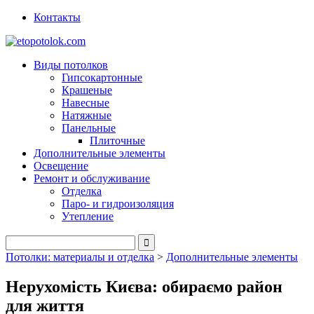
Контакты
Виды потолков
Гипсокартонные
Крашеные
Навесные
Натяжные
Панельные
Плиточные
Дополнительные элементы
Освещение
Ремонт и обслуживание
Отделка
Паро- и гидроизоляция
Утепление
Потолки: материалы и отделка
>
Дополнительные элементы
Нерухомість Києва: обираємо район
для життя