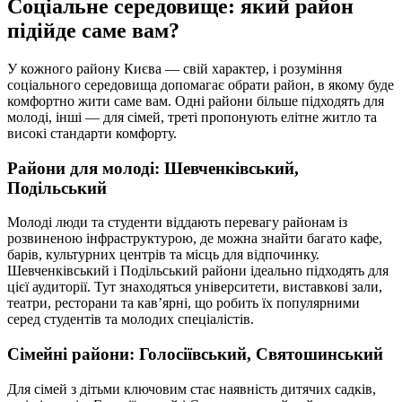
Соціальне середовище: який район
підійде саме вам?
У кожного району Києва — свій характер, і розуміння
соціального середовища допомагає обрати район, в якому буде
комфортно жити саме вам. Одні райони більше підходять для
молоді, інші — для сімей, треті пропонують елітне житло та
високі стандарти комфорту.
Райони для молоді: Шевченківський,
Подільський
Молоді люди та студенти віддають перевагу районам із
розвиненою інфраструктурою, де можна знайти багато кафе,
барів, культурних центрів та місць для відпочинку.
Шевченківський і Подільський райони ідеально підходять для
цієї аудиторії. Тут знаходяться університети, виставкові зали,
театри, ресторани та кав’ярні, що робить їх популярними
серед студентів та молодих спеціалістів.
Сімейні райони: Голосіївський, Святошинський
Для сімей з дітьми ключовим стає наявність дитячих садків,