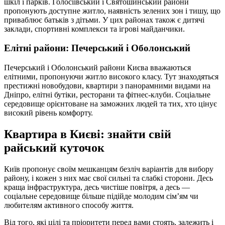
шкіл і парків. Голосіївський і Святошинський райони
пропонують доступне житло, наявність зелених зон і тишу, що
приваблює батьків з дітьми. У цих районах також є дитячі
заклади, спортивні комплекси та ігрові майданчики.
Елітні райони: Печерський і Оболонський
Печерський і Оболонський райони Києва вважаються
елітними, пропонуючи житло високого класу. Тут знаходяться
престижні новобудови, квартири з панорамними видами на
Дніпро, елітні бутіки, ресторани та фітнес-клуби. Соціальне
середовище орієнтоване на заможних людей та тих, хто цінує
високий рівень комфорту.
Квартира в Києві: знайти свій
райський куточок
Київ пропонує своїм мешканцям безліч варіантів для вибору
району, і кожен з них має свої сильні та слабкі сторони. Десь
краща інфраструктура, десь чистіше повітря, а десь —
соціальне середовище більше підійде молодим сім’ям чи
любителям активного способу життя.
Від того, які цілі та пріоритети перед вами стоять, залежить і