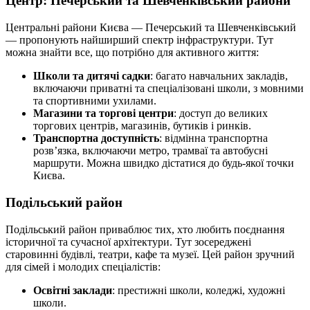
Центр: Печерський та Шевченківський райони
Центральні райони Києва — Печерський та Шевченківський
— пропонують найширший спектр інфраструктури. Тут
можна знайти все, що потрібно для активного життя:
Школи та дитячі садки
: багато навчальних закладів,
включаючи приватні та спеціалізовані школи, з мовними
та спортивними ухилами.
Магазини та торгові центри
: доступ до великих
торгових центрів, магазинів, бутиків і ринків.
Транспортна доступність
: відмінна транспортна
розв’язка, включаючи метро, трамваї та автобусні
маршрути. Можна швидко дістатися до будь-якої точки
Києва.
Подільський район
Подільський район приваблює тих, хто любить поєднання
історичної та сучасної архітектури. Тут зосереджені
старовинні будівлі, театри, кафе та музеї. Цей район зручний
для сімей і молодих спеціалістів:
Освітні заклади
: престижні школи, коледжі, художні
школи.