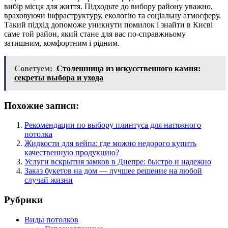
вибір місця для життя. Підходьте до вибору району уважно,
враховуючи інфраструктуру, екологію та соціальну атмосферу.
Такий підхід допоможе уникнути помилок і знайти в Києві
саме той район, який стане для вас по-справжньому
затишним, комфортним і рідним.
Советуем:
Столешница из искусственного камня:
секреты выбора и ухода
Похожие записи:
Рекомендации по выбору плинтуса для натяжного
потолка
Жидкости для вейпа: где можно недорого купить
качественную продукцию?
Услуги вскрытия замков в Днепре: быстро и надежно
Заказ букетов на дом — лучшее решение на любой
случай жизни
Рубрики
Виды потолков