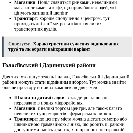
Магазини
: Поділ славиться ринками, невеликими
магазинчиками та кафе, що приваблює людей, які
цінують затишний шопінг.
Транспорт
: хороше сполучення з центром, тут
проходять дві лінії метро та кілька великих
транспортних вузлів.
Советуем:
Характеристики сучасних оцинкованих
труб та як обрати найкращий варіант
Голосіївський і Дарницький райони
Для тих, хто цінує зелень і парки, Голосіївський і Дарницький
райони можуть стати відмінним вибором. Тут можна знайти
більше простору й нових комплексів для сімей:
Школи та дитячі садки
: заклади розташовані
переважно в нових мікрорайонах.
Магазини
: є великі торгові центри, але також багато
невеликих супермаркетів і фермерських ринків.
Транспорт
: до центру міста можна дістатися метро або
швидкісною трамвайною лінією, що робить ці райони
доступними навіть для тих, хто працює в центральній