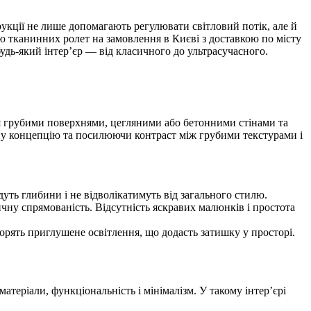
укції не лише допомагають регулювати світловий потік, але й
ю тканинних ролет на замовлення в Києві з доставкою по місту
удь-який інтер’єр — від класичного до ультрасучасного.
ься грубими поверхнями, цегляними або бетонними стінами та
ну концепцію та посилюючи контраст між грубими текстурами і
дуть глибини і не відволікатимуть від загального стилю.
ичну спрямованість. Відсутність яскравих малюнків і простота
орять приглушене освітлення, що додасть затишку у просторі.
атеріали, функціональність і мінімалізм. У такому інтер’єрі