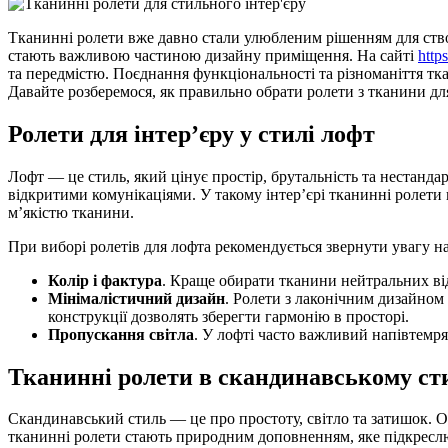
Тканинні ролети вже давно стали улюбленим рішенням для створ
стають важливою частиною дизайну приміщення. На сайті
http
та передмістю. Поєднання функціональності та різноманіття тк
Давайте розберемося, як правильно обрати ролети з тканини для 
Ролети для інтер’єру у стилі лофт
Лофт — це стиль, який цінує простір, брутальність та нестанд
відкритими комунікаціями. У такому інтер’єрі тканинні ролет
м’якістю тканини.
При виборі ролетів для лофта рекомендується звернути увагу на
Колір і фактура
. Краще обирати тканини нейтральних відт
Мінімалістичний дизайн
. Ролети з лаконічним дизайном 
конструкції дозволять зберегти гармонію в просторі.
Пропускання світла
. У лофті часто важливий напівтемря
Тканинні ролети в скандинавському ст
Скандинавський стиль — це про простоту, світло та затишок. Осн
тканинні ролети стають природним доповненням, яке підкреслю