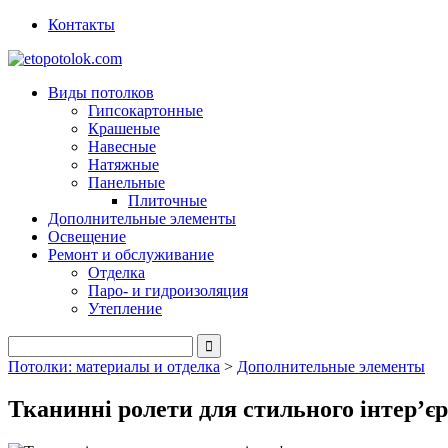
Контакты
Виды потолков
Гипсокартонные
Крашеные
Навесные
Натяжные
Панельные
Плиточные
Дополнительные элементы
Освещение
Ремонт и обслуживание
Отделка
Паро- и гидроизоляция
Утепление
Потолки: материалы и отделка
>
Дополнительные элементы
Тканинні ролети для стильного інтер’є