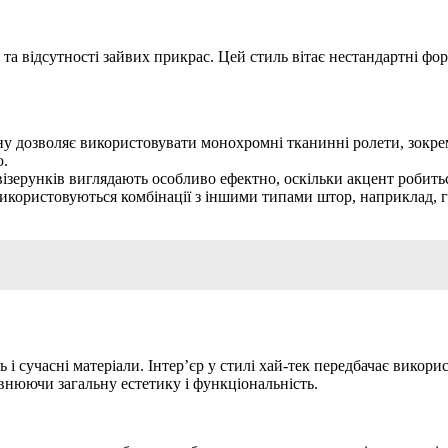
та відсутності зайвих прикрас. Цей стиль вітає нестандартні фо
ну дозволяє використовувати монохромні тканинні ролети, зокрем
ю.
 візерунків виглядають особливо ефектно, оскільки акцент робитьс
 використовуються комбінації з іншими типами штор, наприклад,
 і сучасні матеріали. Інтер’єр у стилі хай-тек передбачає викор
внюючи загальну естетику і функціональність.