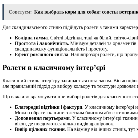
Советуем:
Как выбрать корм для собак: советы ветерин
Для скандинавського стилю підійдуть ролети з такими характе
Колірна гамма
. Світлі відтінки, такі як білий, світло-с
Простота і лаконічність
. Мінімум деталей та орнаментів
скандинавську функціональність і простоту.
Ефект розсіяного світла
. Напівпрозорі ролети, що пропу
Ролети в класичному інтер’єрі
Класичний стиль інтер’єру залишається поза часом. Він асоцію
але правильний підхід до вибору кольору та текстури дозволяє 
Що важливо враховувати при виборі ролетів для класичного ст
Благородні відтінки і фактури
. У класичному інтер’єрі
Можна обрати тканини з легким блиском або сатиновими 
Доповнення портьєрами
. У класичному інтер’єрі ткани
вікон, де поєднуються кілька видів драпіровок.
Вибір щільних тканин
. На відміну від інших стилів, ту