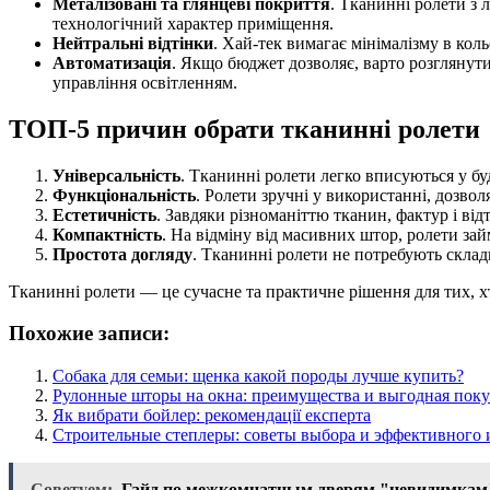
Металізовані та глянцеві покриття
. Тканинні ролети з 
технологічний характер приміщення.
Нейтральні відтінки
. Хай-тек вимагає мінімалізму в коль
Автоматизація
. Якщо бюджет дозволяє, варто розглянути
управління освітленням.
ТОП-5 причин обрати тканинні ролети
Універсальність
. Тканинні ролети легко вписуються у бу
Функціональність
. Ролети зручні у використанні, дозвол
Естетичність
. Завдяки різноманіттю тканин, фактур і від
Компактність
. На відміну від масивних штор, ролети за
Простота догляду
. Тканинні ролети не потребують складн
Тканинні ролети — це сучасне та практичне рішення для тих, х
Похожие записи:
Собака для семьи: щенка какой породы лучше купить?
Рулонные шторы на окна: преимущества и выгодная поку
Як вибрати бойлер: рекомендації експерта
Строительные степлеры: советы выбора и эффективного 
Советуем:
Гайд по межкомнатным дверям "невидимкам