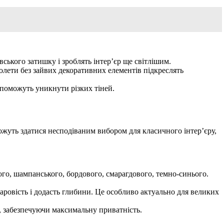
авського затишку і зроблять інтер’єр ще світлішим.
ролети без зайвих декоративних елементів підкреслять
опоможуть уникнути різких тіней.
ожуть здатися несподіваним вибором для класичного інтер’єру,
го, шампанського, бордового, смарагдового, темно-синього.
аровість і додасть глибини. Це особливо актуально для великих
о, забезпечуючи максимальну приватність.