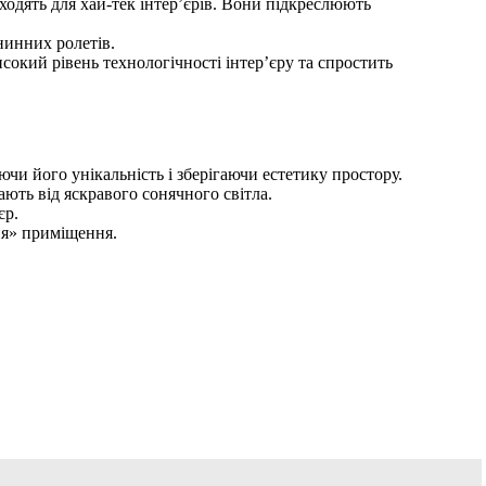
ходять для хай-тек інтер’єрів. Вони підкреслюють
анинних ролетів.
окий рівень технологічності інтер’єру та спростить
ючи його унікальність і зберігаючи естетику простору.
ають від яскравого сонячного світла.
єр.
ня» приміщення.