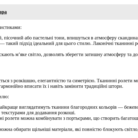
ара
ристиками:
ірий, пісочний або пастельні тони, впишуться в атмосферу скандин
 — такий підхід ідеальний для цього стилю. Лаконічні тканинні 
скають м’яке світло, дозволять зберегти затишну атмосферу та д
ється з розкішшю, елегантністю та симетрією. Тканинні ролети м
гармонійно вписати їх і навіть замінити традиційні штори.
илю:
 найкраще виглядатимуть тканини благородних кольорів — бежево
текстурами для додавання розкоші.
нні ролети можна комбінувати з портьєрами, що створить багатош
т можна обирати щільніші матеріали, які повністю блокують світл