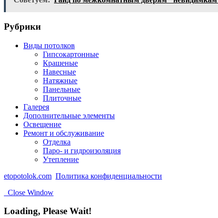
Рубрики
Виды потолков
Гипсокартонные
Крашеные
Навесные
Натяжные
Панельные
Плиточные
Галерея
Дополнительные элементы
Освещение
Ремонт и обслуживание
Отделка
Паро- и гидроизоляция
Утепление
etopotolok.com
Политика конфиденциальности
Close Window
Loading, Please Wait!