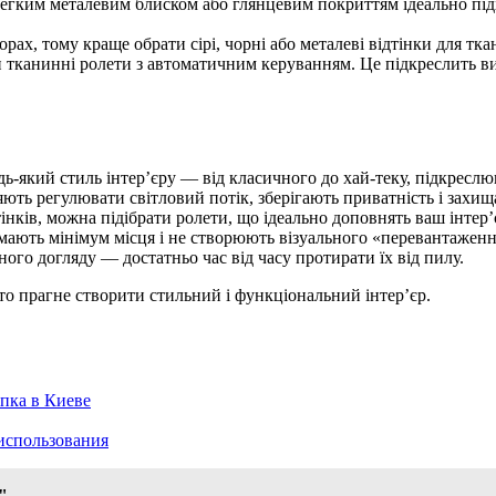
легким металевим блиском або глянцевим покриттям ідеально під
орах, тому краще обрати сірі, чорні або металеві відтінки для тк
 тканинні ролети з автоматичним керуванням. Це підкреслить вис
дь-який стиль інтер’єру — від класичного до хай-теку, підкреслю
яють регулювати світловий потік, зберігають приватність і захищ
тінків, можна підібрати ролети, що ідеально доповнять ваш інтер’
ймають мінімум місця і не створюють візуального «перевантажен
ого догляду — достатньо час від часу протирати їх від пилу.
то прагне створити стильний і функціональний інтер’єр.
пка в Киеве
использования
"