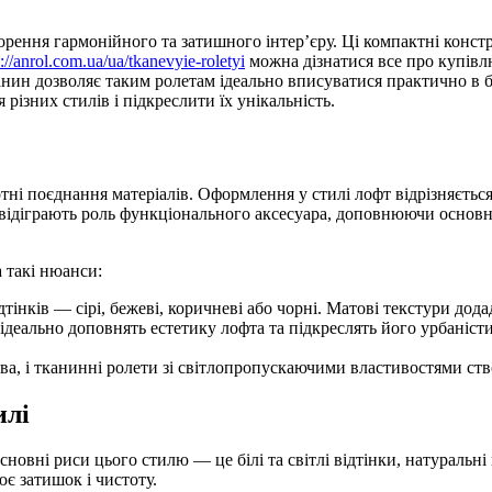
ення гармонійного та затишного інтер’єру. Ці компактні констр
s://anrol.com.ua/ua/tkanevyie-roletyi
можна дізнатися все про купівл
анин дозволяє таким ролетам ідеально вписуватися практично в б
різних стилів і підкреслити їх унікальність.
артні поєднання матеріалів. Оформлення у стилі лофт відрізняєт
и відіграють роль функціонального аксесуара, доповнюючи основ
 такі нюанси:
інків — сірі, бежеві, коричневі або чорні. Матові текстури дода
ідеально доповнять естетику лофта та підкреслять його урбаніст
ва, і тканинні ролети зі світлопропускаючими властивостями ств
илі
овні риси цього стилю — це білі та світлі відтінки, натуральні м
є затишок і чистоту.