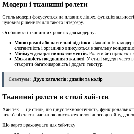
Модерн і тканинні ролети
Стиль модерн фокусується на плавних лініях, функціональності 
чудовим рішенням для такого інтер’єру.
Особливості тканинних ролетів для модерну:
Монохромні або пастельні відтінки
. Лаконічність модер
елегантність і органічно вписуються в загальну концепці
Мінімум декоративних елементів
. Ролети без прикрас і
Можливість поєднання з жалюзі
. У стилі модерн часто
створити багатошаровість і додати текстур.
Советуем:
Друк каталогів: дизайн та колір
Тканинні ролети в стилі хай-тек
Хай-тек — це стиль, що цінує технологічність, функціональність
інтер’єрі стають частиною високотехнологічного дизайну, допо
Що варто враховувати для хай-теку: