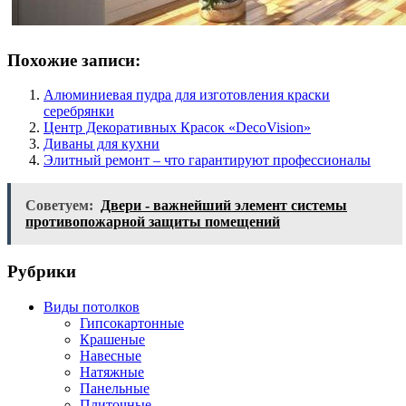
Похожие записи:
Алюминиевая пудра для изготовления краски
серебрянки
Центр Декоративных Красок «DecoVision»
Диваны для кухни
Элитный ремонт – что гарантируют профессионалы
Советуем:
Двери - важнейший элемент системы
противопожарной защиты помещений
Рубрики
Виды потолков
Гипсокартонные
Крашеные
Навесные
Натяжные
Панельные
Плиточные