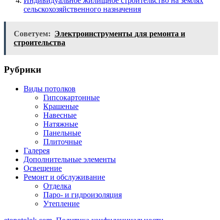
Индивидуальное жилищное строительство на землях
сельскохозяйственного назначения
Советуем:
Электроинструменты для ремонта и
строительства
Рубрики
Виды потолков
Гипсокартонные
Крашеные
Навесные
Натяжные
Панельные
Плиточные
Галерея
Дополнительные элементы
Освещение
Ремонт и обслуживание
Отделка
Паро- и гидроизоляция
Утепление