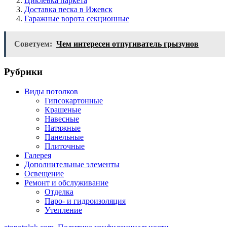
Циклевка паркета
Доставка песка в Ижевск
Гаражные ворота секционные
Советуем:
Чем интересен отпугиватель грызунов
Рубрики
Виды потолков
Гипсокартонные
Крашеные
Навесные
Натяжные
Панельные
Плиточные
Галерея
Дополнительные элементы
Освещение
Ремонт и обслуживание
Отделка
Паро- и гидроизоляция
Утепление