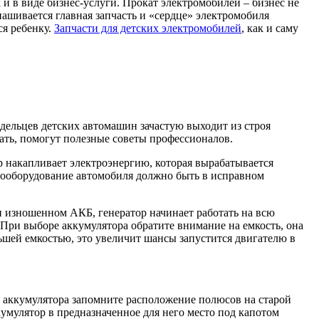
и в виде бизнес-услуги. Прокат электромобилей – бизнес не
ашивается главная запчасть и «сердце» электромобиля
ся ребенку.
Запчасти для детских электромобилей
, как и саму
дельцев детских автомашин зачастую выходит из строя
ать, помогут полезные советы профессионалов.
р накапливает электроэнергию, которая вырабатывается
ктрооборудование автомобиля должно быть в исправном
и изношенном АКБ, генератор начинает работать на всю
. При выборе аккумулятора обратите внимание на емкость, она
шей емкостью, это увеличит шансы запустится двигателю в
го аккумулятора запомните расположение полюсов на старой
кумулятор в предназначенное для него место под капотом