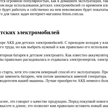
ся огромной популярностью, как в домашней эксплуатации, так 
м виде использования детских электромобилей со временем изн
е будет работать и собственно на нем невозможно будет покатать
для таких задач интернет-магазина fenon.com.ua.
етских электромобилей
ре АКБ для детских электромобилей. С приходом холодов у вла
о труда, но как выбрать нужный и как правильно его использов
торная батарея в детском электроавто. Как известно аккумулято
тобы правильно расходовалась и отдавалась электроэнергия, эле
старта, хотя это совсем неверный способ его эксплуатации. Пр
чше заменить батарею, чем потом заниматься заменой генератора
изводителем вашей машины. Лучше приобрести АКБ немного боль
яжелее, это говорит о качестве продукции. Перед покупкой ново
о высоте и длине, это позволит вам правильно вставить новый ак