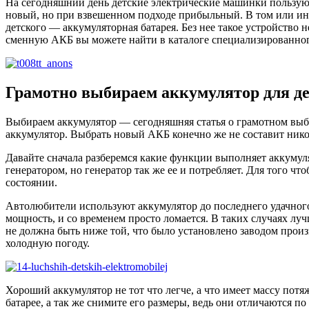
На сегодняшний день детские электрические машинки пользуют
новый, но при взвешенном подходе прибыльный. В том или ино
детского — аккумуляторная батарея. Без нее такое устройство н
сменную АКБ вы можете найти в каталоге специализированного 
Грамотно выбираем аккумулятор для д
Выбираем аккумулятор — сегодняшняя статья о грамотном выбо
аккумулятор. Выбрать новый АКБ конечно же не составит никог
Давайте сначала разберемся какие функции выполняет аккумуля
генератором, но генератор так же ее и потребляет. Для того ч
состоянии.
Автолюбители используют аккумулятор до последнего удачного 
мощность, и со временем просто ломается. В таких случаях лу
не должна быть ниже той, что было установлено заводом про
холодную погоду.
Хороший аккумулятор не тот что легче, а что имеет массу пот
батарее, а так же снимите его размеры, ведь они отличаются п