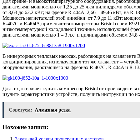
Для средне- и высокотемпературного оборудования, работаю
двигателями мощностью от 1,25 до 25 л.си цилиндрами объемом
от 3,63 до 62,2 кВт; на фреоне R-404A: 2,66 – 49,46 кВт; на R
Мощность нагнетателей этой линейки: от 7,9 до 11 кВт; мощнос
R-407C и R-404A,применяются компрессоры Bristol серии R92J с
низкотемпературной холодильной технике, использующей фреон
двигателями мощностью 1 – 3 л.с. и цилиндрами объемом 34,8 –
В инверторных тепловых насосах, работающих на хладагенте R-
кондиционирования, использующих тот же хладагент – устройс
оборудования, работающего на фреонах R-407C, R-404A и R-134
Для тех, кто хочет купить компрессор Bristol от производител
изучить характеристики устройств, получить инструкции по их
Советуем:
Алмазная резка
Похожие записи:
Заказывай услуги проверенных мастеров