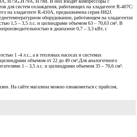
A, H75G,H79A, H79B. В них входят компрессоры с
тов для систем охлаждения, работающих на хладагенте R-407C:
щего на хладагенте R-410A, предназначена серия H82J.
 среднетемпературном оборудовании, работающем на хладагентах
ью 1,5 – 3,5 л.с. и цилиндрами объемом 63 – 70,63 см³. В
роизводительностью в диапазоне 0,7 – 3,3 кВт, с
ью 1 -4 л.с., а в тепловых насосах и системах
 цилиндрами объемом от 22 до 49 см³.Для аналогичного
телями 1 – 3,5 л.с. и цилиндрами объемом 35 – 70,6 см³.
азин. На сайте магазина можно ознакомиться с прайсом,