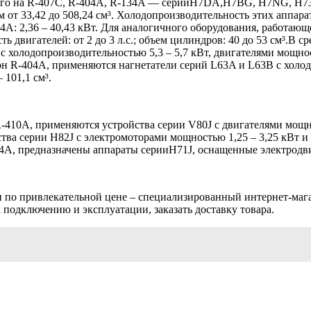
щего на R-407C, R-404A, R-134A — серииH7DA,H7BG, H7NG, H73
 от 33,42 до 508,24 см³. Холодопроизводительность этих аппара
-134A: 2,36 – 40,43 кВт. Для аналогичного оборудования, работаю
ть двигателей: от 2 до 3 л.с.; объем цилиндров: 40 до 53 см³.В
 холодопроизводительностью 5,3 – 5,7 кВт, двигателями мощност
 R-404A, применяются нагнетатели серий L63A и L63B с холодоп
 101,1 см³.
410A, применяются устройства серии V80J с двигателями мощност
тва серии H82J с электромоторами мощностью 1,25 – 3,25 кВт и
A, предназначены аппараты серииH71J, оснащенные электродвига
я и по привлекательной цене – специализированный интернет-маг
 подключению и эксплуатации, заказать доставку товара.