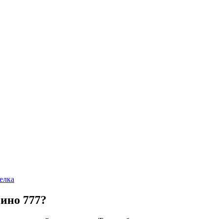
елка
ино 777?