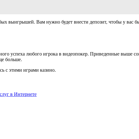
ых выигрышей. Вам нужно будет внести депозит, чтобы у вас был
ого успеха любого игрока в видеопокер. Приведенные выше сов
ще больше.
сь с этими играми казино.
слуг в Интернете