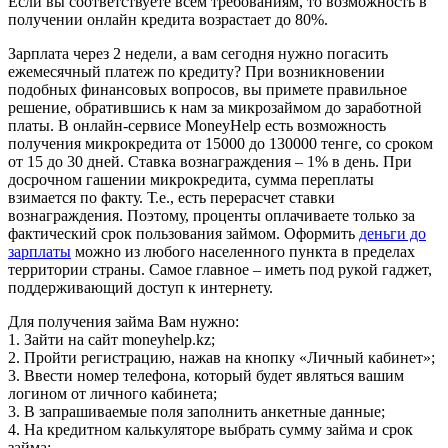
Если вы соответствуете всем требованиям, то возможность в
получении онлайн кредита возрастает до 80%.
Зарплата через 2 недели, а вам сегодня нужно погасить
ежемесячный платеж по кредиту? При возникновении
подобных финансовых вопросов, вы примете правильное
решение, обратившись к нам за микрозаймом до заработной
платы. В онлайн-сервисе MoneyHelp есть возможность
получения микрокредита от 15000 до 130000 тенге, со сроком
от 15 до 30 дней. Ставка вознаграждения – 1% в день. При
досрочном гашении микрокредита, сумма переплаты
взимается по факту. Т.е., есть перерасчет ставки
вознаграждения. Поэтому, проценты оплачиваете только за
фактический срок пользования займом. Оформить
деньги до
зарплаты
можно из любого населенного пункта в пределах
территории страны. Самое главное – иметь под рукой гаджет,
поддерживающий доступ к интернету.
Для получения займа Вам нужно:
1. Зайти на сайт moneyhelp.kz;
2. Пройти регистрацию, нажав на кнопку «Личный кабинет»;
3. Ввести номер телефона, который будет являться вашим
логином от личного кабинета;
3. В запрашиваемые поля заполнить анкетные данные;
4. На кредитном калькуляторе выбрать сумму займа и срок
займа;