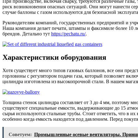
При производстве, включая сварку, требуются различные газы, 
риск возникновения опасных ситуаций. Они могут нанести сер
случае баллоны с газом используются для безопасной эксплуа
Руководителям компаний, государственных предприятий и учр
Наша компания делает печати, штампы и факсимиле более 10 л
брендов. Детально тут
https://pechatu.ru/
.
Характеристики оборудования
Хотя существует много типов газовых баллонов, все они предс
горловины с регулятором подачи газа, который позволяет включ
цилиндра изготовлена ​​из высокопрочной стали. В нашем магаз
Толщина стенок цилиндра составляет от 3 до 4 мм, поэтому мн
существуют специальные емкости, выдерживающие до 15 атмосф
сырья используются стальные трубы. Стоит отметить, что в их 
особенно когда емкость находится под давлением. Перед покуп
Советуем:
Промышленные осевые вентиляторы. Принци