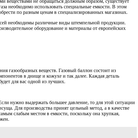
зными веществами не обращаться должным образом, существует
газа необходимо использовать специальные емкости. В этом
иобрести по разным ценам в специализированных магазинах.
писей необходимы различные виды штемпельной продукции.
роизводительное оборудование и материалы от европейских
ния газообразных веществ. Газовый баллон состоит из
мпонентов в днище и кожухе и так далее. Каждая деталь
будет для вас одной из лучших.
Если нужно выдержать большее давление, то для этой ситуации
суща. Для производства принят цельный метод, а в качестве
самым слабым местом в емкости, поскольку она хрупкая,
ужен.