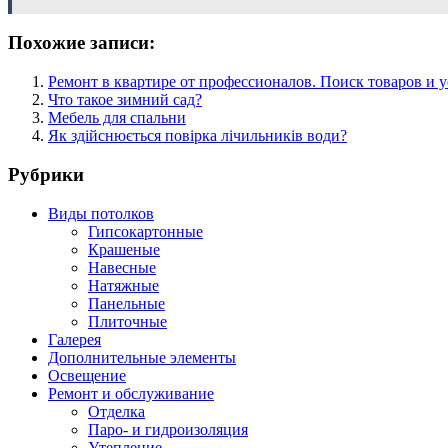
Похожие записи:
Ремонт в квартире от профессионалов. Поиск товаров и у
Что такое зимний сад?
Мебель для спальни
Як здійснюється повірка лічильників води?
Рубрики
Виды потолков
Гипсокартонные
Крашеные
Навесные
Натяжные
Панельные
Плиточные
Галерея
Дополнительные элементы
Освещение
Ремонт и обслуживание
Отделка
Паро- и гидроизоляция
Утепление