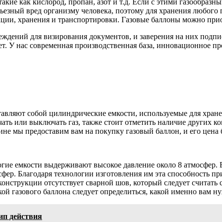
такие как кислород, пропан, азот и т.д. Если с этими газообра
ьезный вред организму человека, поэтому для хранения любого 
тации, хранения и транспортировки. Газовые баллоны можно пр
еждений для визирования документов, и заверения на них под
ет. У нас современная производственная база, инновационное п
тавляют собой цилиндрические емкости, используемые для хране
ать или выключать газ, также стоит отметить наличие других ко
ине мы предоставим вам на покупку газовый баллон, и его цена 
огие емкости выдерживают высокое давление около 8 атмосфер. 
ер. Благодаря технологии изготовления им эта способность при
конструкции отсутствует сварной шов, который следует считать 
кой газового баллона следует определиться, какой именно вам н
п действия