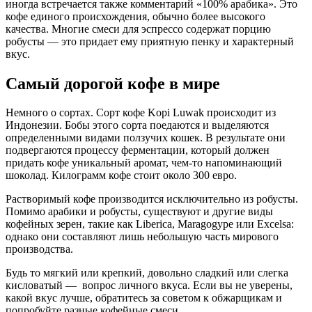
иногда встречается также комментарий «100% арабика». Это
кофе единого происхождения, обычно более высокого
качества. Многие смеси для эспрессо содержат порцию
робусты — это придает ему приятную пенку и характерный
вкус.
Самый дорогой кофе в мире
Немного о сортах. Сорт кофе Kopi Luwak происходит из
Индонезии. Бобы этого сорта поедаются и выделяются
определенными видами ползучих кошек. В результате они
подвергаются процессу ферментации, который должен
придать кофе уникальный аромат, чем-то напоминающий
шоколад. Килограмм кофе стоит около 300 евро.
Растворимый кофе производится исключительно из робусты.
Помимо арабики и робусты, существуют и другие виды
кофейных зерен, такие как Liberica, Maragogype или Excelsa:
однако они составляют лишь небольшую часть мирового
производства.
Будь то мягкий или крепкий, довольно сладкий или слегка
кисловатый — вопрос личного вкуса. Если вы не уверены,
какой вкус лучше, обратитесь за советом к обжарщикам и
попробуйте разные кофейные смеси.