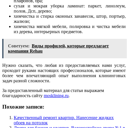
плафонов, бра;
сухая и мокрая уборка ламинат: паркет, линолеум,
полов, Дсп, дерево;
химчистка и стирка оконных занавесок, штор, портьер,
жалюзи;
химчистка мягкой мебели, полировка и чистка мебели
из дерева, интерьерных предметов.
Советуем:
Виды профилей, которые предлагает
компания Rehau
Нужно сказать, что любая из предоставляемых нами услуг,
проходит руками настоящих профессионалов, которые имеют
более чем впечатляющий опыт выполнения клининговых
задач разной сложности.
За предоставленный материал для статьи выражаем
благодарность сайту
mosklining.ru
.
Похожие записи:
Качественный ремонт квартир. Нанесение жидких
обоев на потолок
Двери для банков и квартир. Взломостойкие двери №1 в