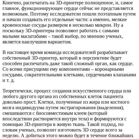
Конечно, распечатать на 3D-принтере полноценное, и, самое
главное, функционирующее сердце сейчас не представляется
возможным. Поэтому исследователи пошли поэтапным путем
и начали создавать его отдельные части: а именно, мелкие
кровеносные сосуды размером в несколько микрон. Ну а
поскольку 3D-принтеры позволяют работать с самыми
малыми масштабами – такой выбор, по мнению ученых,
является наилучшим вариантом.
В настоящее время команда исследователей разрабатывает
собственный 3D-принтер, который в перспективе будет
способен распечатать даже такой сложный орган, как сердце.
Со всеми присущими ему компонентами – коронарными
сосудами, сократительными клетками, сердечными клапанами
и т. д.
Теоретически, процесс создания искусственного сердца или
любого другого органа из собственных клеток пациента
довольно прост. Клетки, полученные из жира или костного
мозга индивидуума путем экстрагирования (выделения),
смешиваются с биосовместимым клеем (который
впоследствии растворяется внутри тела) и формируются с
помощью 3D-принтера в живую ткань. Такой подход, по
словам ученых, позволит изготовить 3D сердце всего за
неделю. А добиться этого можно будет в течение ближайших