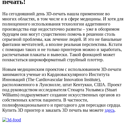
печать!
На сегодняшний день 3D-печать нашла применение во
многих областях, в том числе и в сфере медицины. И хотя для
полноценного использования технологии аддитивного
производства еще недостаточно развиты – уже в обозримом
будущем они могут существенно помочь в решении столь
серьезной проблемы, как лечение людей. И это не банальные
фантазии мечтателей, а вполне реальная перспектива. Кстати
с помощью таких и не только принтеров можно и заработать,
распечатывая плакаты и вывески. Такой фонкцией может
похвастаться широкоформатный струйный плоттер.
Новым медицинским проектом с использованием 3D-печати
занимаются ученые из Кардиоваскулярного Института
Инноваций (The Cardiovascular Innovation Institute),
расположенного в Луисвилле, штат Кентукки, США. Проект
под руководством исследователя Стюарта Уильямса (Stuart
Williams) подразумевает создание искусственных органов из
собственных клеток пациента. В частности,
полнофункционального и пригодного для пересадки сердца.
Купить 3D принтер и заказать 3D печать вы можете
здесь
.