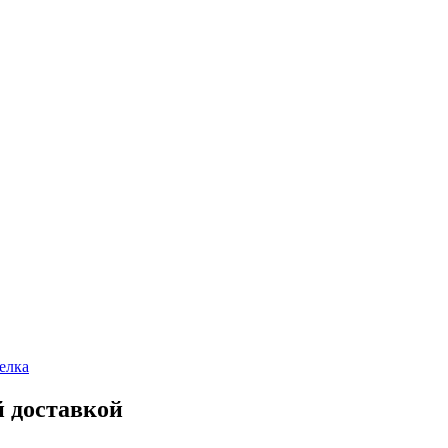
елка
й доставкой