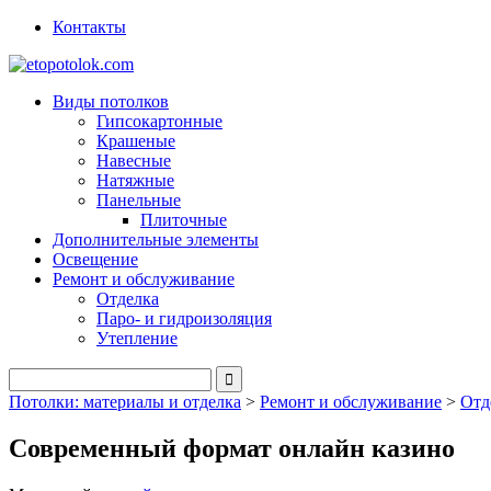
Контакты
Виды потолков
Гипсокартонные
Крашеные
Навесные
Натяжные
Панельные
Плиточные
Дополнительные элементы
Освещение
Ремонт и обслуживание
Отделка
Паро- и гидроизоляция
Утепление
Потолки: материалы и отделка
>
Ремонт и обслуживание
>
Отд
Современный формат онлайн казино