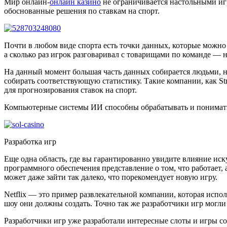
Мир онлайн-
онлайн казино
не ограничивается настольными игр
обоснованные решения по ставкам на спорт.
Почти в любом виде спорта есть точки данных, которые можно с
а сколько раз игрок разговаривал с товарищами по команде — н
На данный момент большая часть данных собирается людьми, 
собирать соответствующую статистику. Такие компании, как S
для прогнозирования ставок на спорт.
Компьютерные системы ИИ способны обрабатывать и понимать 
Разработка игр
Еще одна область, где вы гарантированно увидите влияние иск
программного обеспечения представление о том, что работает,
может даже зайти так далеко, что порекомендует новую игру.
Netflix — это пример развлекательной компании, которая испо
шоу они должны создать. Точно так же разработчики игр могли
Разработчики игр уже разработали интересные слоты и игры со