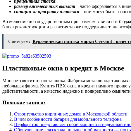
процентная ставка
;
размер ежемесячных выплат
– часто оформляется в вид
санкции за просрочку платежа
– они могут быть разным
Возмещение по государственным программам зависит от бюдже
банка реконструкции и развития также поддерживает энергоэф
Советуем:
Керамическая плитка марки Cersanit - качес
Пластиковые окна в кредит в Москве
Многое зависит от поставщика. Фабрика металлопластиковых 
небольшая фирма. Купить ПВХ окна в кредит намного проще у 
действительности, а качество надежно и подкреплено семилетн
Похожие записи:
Строительство кирпичных домов в Московской области
В чем особенности батареи для мобильного телефона
Перфоратор представляет собой мощный и надежный ин
Оборудование для склада повышенной важности — погру