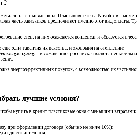
т?
 металлопластиковые окна. Пластиковые окна Novotex вы можете
алая часть заказчиков предпочитает именно этот вид оплаты. Тр
огревание стен, на них осаждается конденсат и образуется плесе
о еще одна гарантия их качества, и экономия на отоплении;
 денежную сумму
– к сожалению, российская валюта нестабильн
ренду.
ддержка энергоэффективных покупок, с возможностью их частичн
ыбрать лучшие условия?
 чтобы купить в кредит пластиковые окна с меньшими затратами:
азу при оформлении договора (обычно не ниже 10%);
дит до его истечения;