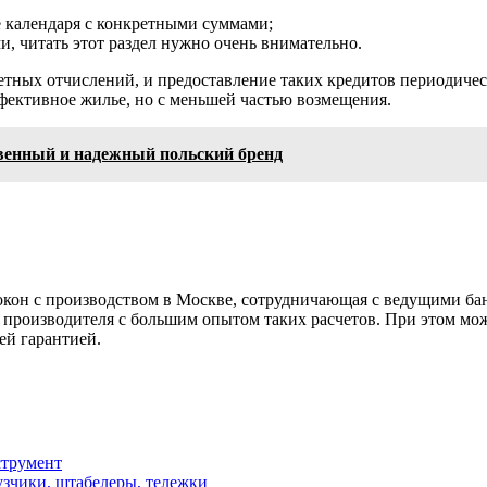
е календаря с конкретными суммами;
и, читать этот раздел нужно очень внимательно.
тных отчислений, и предоставление таких кредитов периодическ
фективное жилье, но с меньшей частью возмещения.
твенный и надежный польский бренд
окон с производством в Москве, сотрудничающая с ведущими ба
производителя с большим опытом таких расчетов. При этом мож
ей гарантией.
струмент
зчики, штабелеры, тележки