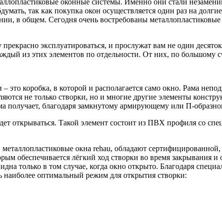
аллопластиковые оконные системы. Именно они стали незамени
умать, так как покупка окон осуществляется один раз на долгие
ании, в общем. Сегодня очень востребованы металлопластиковы
у прекрасно эксплуатироваться, и прослужат вам не один десят
аждый из этих элементов по отдельности. От них, по большому сч
 – это коробка, в которой и располагается само окно. Рама неп
ляются не только створки, но и многие другие элементы констр
ама получает, благодаря замкнутому армирующему или П-образн
 будет открываться. Такой элемент состоит из ПВХ профиля со с
 металлопластиковые окна rehau, обладают сертифицированной, 
орым обеспечивается лёгкий ход створки во время закрывания и 
видна только в том случае, когда окно открыто. Благодаря спец
ть наиболее оптимальный режим для открытия створки: