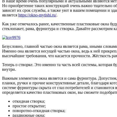
В наше время очень популярными и актуальными являются мет
Но приобретение таких конструкций очень важно тщательно обд
зависит их срок службы, а также уют в вашем помещении и зд
является
https://okno-mytishi.ru/
.
Как уже отмечалось ранее, качественные пластиковые окна буд
стеклопакет, рама, фурнитура и створка. Давайте рассмотрим к
Безусловно, главной частью окна является рама, иными словами
Именно она является несущей частью окна, ведь к ней прикреп
высочайшие требования, что касается прочности. Жёсткость р
Теперь о створке. Это именно та часть всей системы, которая
внутри.
Важным элементом окна является и сама фурнитура. Допустим,
планки, ручки и прочие конструктивные детали, благодаря кот
системе фурнитуры скрыта от глаз потребителей и становится 
определяется качество пластиковых окон, вы сможете подобра
откидная створка;
простое открытие;
поворотно-откидная створка;
раздвижные окна;