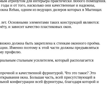
мым атрибутом для интерьера практически любого помещения.
 годы и от того, насколько они качественные и надежны,
е окна Rehau, одним из ведущих дилеров которых в Мытищах
ок лет. Основными элементами таких конструкций являются:
ёту, и зависит качество пластиковых окон.
одвижно должна быть закреплена к стенкам оконного проёма.
укции. Именно поэтому к этой части должны предъявляться
ому профилю.
пециальным стальным усилителем, который располагается
прочной и качественной фурнитурой. Что это такое? Это
открывания окна. Большая часть, всей присутствующей в
иальной конфигурации всей фурнитуры, благодаря которой и