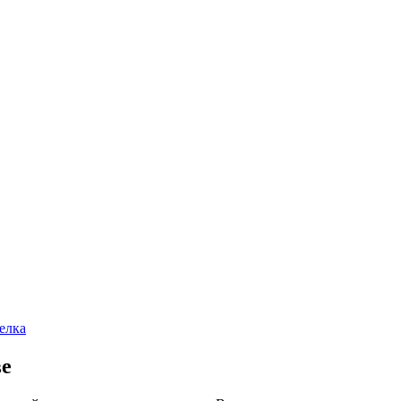
елка
ве