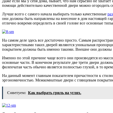
Даже если мы у себя дома, бывает, что нам серьезно не хвата
помощи действительно качественной двери можно огородить се
Лучше всего с самого начала выбирать только качественные
ра
они должны быть направлены на внесение в дом настоящей гар
отлично вовремя определить в своей голове все основные типы
На самом деле здесь все достаточно просто. Самым распростр
характеристиками таких дверей являются уникальная пропорци
покрытием должны быть именно такими. Внешне они должны 
Именно по этой причине чаще всего они производятся из масс
основные части. В конечном результате две трети двери должны
филенчатая часть обычно является полностью глухой, в то врем
На данный момент главным показателем причастности к стилю 
эргономичностью. Межкомнатные двери с глянцевым покрытие
Советуем:
Как выбрать гриль на углях.