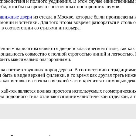
ет спокойствия и полного уединения. В этом случае единственны
бя, хотя бы на время от постоянных посторонних шумов.
здвижные двери
из стекла в Москве, которые были произведены 
монии и эстетики. Для того чтобы вовремя разобраться в столь
 в соответствии со стилями интерьера.
аненным вариантом являются двери в классическом стиле, так к
ональность совместно с полной строгостью линий и легкостью.
быть максимально благородными.
ива соответствующих пород дерева. В соответствии с традиция
 быть в виде верхней филенки, в то время как другая треть нижн
я как вставка из стекла в верхней части крепится с помощью дек
хай-тек является полная простота используемых геометрически
м подобного типа отличаются минималистической отделкой, а 