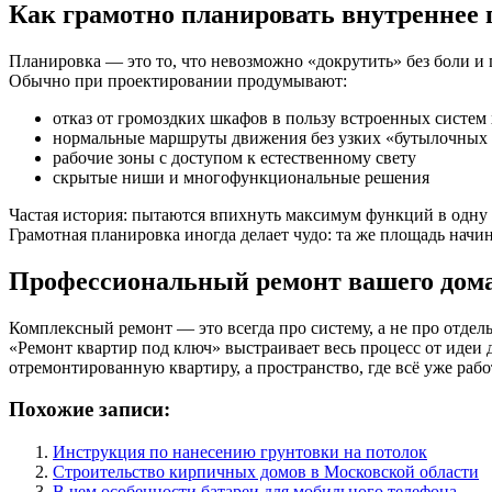
Как грамотно планировать внутреннее 
Планировка — это то, что невозможно «докрутить» без боли и 
Обычно при проектировании продумывают:
отказ от громоздких шкафов в пользу встроенных систем
нормальные маршруты движения без узких «бутылочных
рабочие зоны с доступом к естественному свету
скрытые ниши и многофункциональные решения
Частая история: пытаются впихнуть максимум функций в одну ко
Грамотная планировка иногда делает чудо: та же площадь начи
Профессиональный ремонт вашего дом
Комплексный ремонт — это всегда про систему, а не про отдел
«Ремонт квартир под ключ» выстраивает весь процесс от идеи д
отремонтированную квартиру, а пространство, где всё уже работ
Похожие записи:
Инструкция по нанесению грунтовки на потолок
Строительство кирпичных домов в Московской области
В чем особенности батареи для мобильного телефона