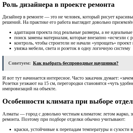
Роль дизайнера в проекте ремонта
Дизайнер в ремонте — это не человек, который рисует красивые
решений. На практике его работа выглядит довольно приземлё
адаптация проекта под реальные размеры, а не идеальные
поиск замены материалам, которые внезапно «исчезли с 
контроль, чтобы строители не начали «упрощать» проект
увязка мебели, света и розеток в одну логичную систему
Советуем:
Как выбрать беспроводные наушники?
И вот тут начинается интересное. Часто заказчик думает: «зач
Розетки уезжают на 15 см, перегородки становятся «чуть удобне
импровизаций на объекте.
Особенности климата при выборе отде
Алматы — город с довольно честным климатом: летом жарко, зи
ремонта. Поэтому при подборе отделки обычно учитывают:
краски, устойчивые к перепадам температуры и сухости 