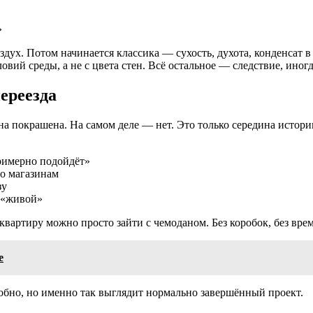
»
здух. Потом начинается классика — сухость, духота, конденсат 
овий среды, а не с цвета стен. Всё остальное — следствие, иног
ереезда
на покрашена. На самом деле — нет. Это только середина истори
римерно подойдёт»
по магазинам
зу
у «живой»
квартиру можно просто зайти с чемоданом. Без коробок, без вре
е
добно, но именно так выглядит нормально завершённый проект.