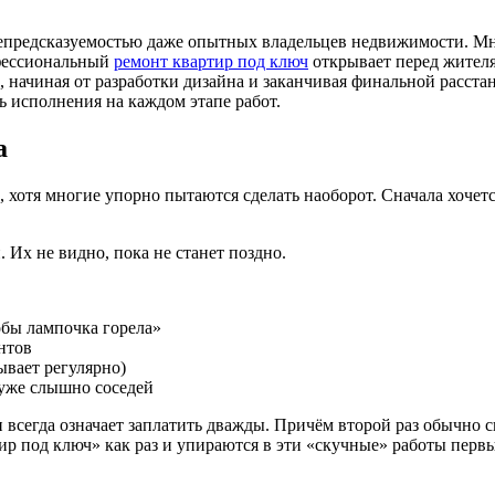
непредсказуемостью даже опытных владельцев недвижимости. Мн
фессиональный
ремонт квартир под ключ
открывает перед жител
, начиная от разработки дизайна и заканчивая финальной расста
ь исполнения на каждом этапе работ.
а
, хотя многие упорно пытаются сделать наоборот. Сначала хочет
 Их не видно, пока не станет поздно.
тобы лампочка горела»
нтов
бывает регулярно)
 уже слышно соседей
и всегда означает заплатить дважды. Причём второй раз обычно 
 под ключ» как раз и упираются в эти «скучные» работы первы