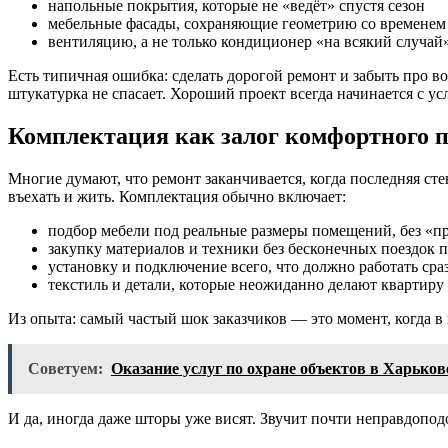
напольные покрытия, которые не «ведёт» спустя сезон
мебельные фасады, сохраняющие геометрию со временем
вентиляцию, а не только кондиционер «на всякий случай
Есть типичная ошибка: сделать дорогой ремонт и забыть про во
штукатурка не спасает. Хороший проект всегда начинается с усл
Комплектация как залог комфортного п
Многие думают, что ремонт заканчивается, когда последняя сте
въехать и жить. Комплектация обычно включает:
подбор мебели под реальные размеры помещений, без «п
закупку материалов и техники без бесконечных поездок 
установку и подключение всего, что должно работать сра
текстиль и детали, которые неожиданно делают квартир
Из опыта: самый частый шок заказчиков — это момент, когда в 
Советуем:
Оказание услуг по охране объектов в Харьков
И да, иногда даже шторы уже висят. Звучит почти неправдопо