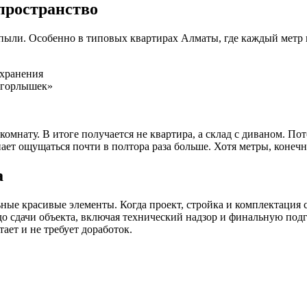
пространство
пыли. Особенно в типовых квартирах Алматы, где каждый метр на
 хранения
 горлышек»
мнату. В итоге получается не квартира, а склад с диваном. Пото
нает ощущаться почти в полтора раза больше. Хотя метры, конеч
а
ьные красивые элементы. Когда проект, стройка и комплектация 
о сдачи объекта, включая технический надзор и финальную подго
ает и не требует доработок.