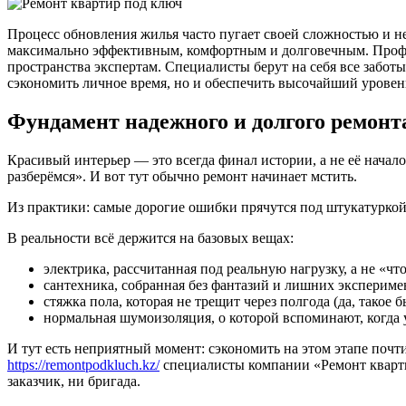
Процесс обновления жилья часто пугает своей сложностью и 
максимально эффективным, комфортным и долговечным. Про
пространства экспертам. Специалисты берут на себя все заботы
сэкономить личное время, но и обеспечить высочайший уровен
Фундамент надежного и долгого ремонт
Красивый интерьер — это всегда финал истории, а не её начало
разберёмся». И вот тут обычно ремонт начинает мстить.
Из практики: самые дорогие ошибки прячутся под штукатуркой.
В реальности всё держится на базовых вещах:
электрика, рассчитанная под реальную нагрузку, а не «ч
сантехника, собранная без фантазий и лишних экспериме
стяжка пола, которая не трещит через полгода (да, такое 
нормальная шумоизоляция, о которой вспоминают, когда
И тут есть неприятный момент: сэкономить на этом этапе почт
https://remontpodkluch.kz/
специалисты компании «Ремонт квартир
заказчик, ни бригада.