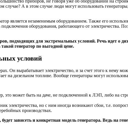
Большинство приборов, не говоря уже об оборудовании на стройк
этом случае? А в этом случае люди могут использовать генератор
ератор является незаменимым оборудованием. Также его использо
ь подключения оборудования, работающего от электричества. По
ров, подходящих для экстремальных условий. Речь идет о д
ь такой генератор по выгодной цене.
льных условий
ах. Он вырабатывает электричество, и за счет этого к нему мо
ает на дизельном топливе. Вообще генераторы могут использова
:
р, это может быть на даче, не подключенной к ЛЭП, либо на ст
ик электричества, но с ним иногда возникают сбои, т.е. попрос
перебойных производствах.
, будет зависеть и конкретная модель генератора. Ведь на ге