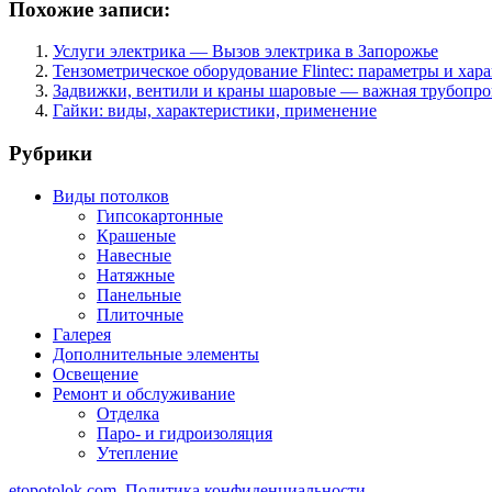
Похожие записи:
Услуги электрика — Вызов электрика в Запорожье
Тензометрическое оборудование Flintec: параметры и хар
Задвижки, вентили и краны шаровые — важная трубопро
Гайки: виды, характеристики, применение
Рубрики
Виды потолков
Гипсокартонные
Крашеные
Навесные
Натяжные
Панельные
Плиточные
Галерея
Дополнительные элементы
Освещение
Ремонт и обслуживание
Отделка
Паро- и гидроизоляция
Утепление
etopotolok.com
Политика конфиденциальности