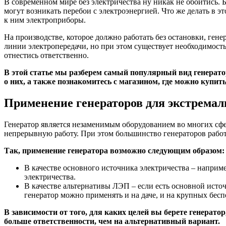
В современном мире без электричества ну никак не обойтись. 
могут возникать перебои с электроэнергией. Что же делать в 
к ним электроприборы.
На производстве, которое должно работать без остановки, ген
линии электропередачи, но при этом существует необходимост
отнестись ответственно.
В этой статье мы разберем самый популярный вид генерато
о них, а также познакомитесь с магазином, где можно купит
Применение генераторов для экстрема
Генератор является незаменимым оборудованием во многих сфер
непрерывную работу. При этом большинство генераторов работ
Так, применение генератора возможно следующим образом
В качестве основного источника электричества – наприме
электричества.
В качестве альтернативы ЛЭП – если есть основной источн
генератор можно применять и на даче, и на крупных бес
В зависимости от того, для каких целей вы берете генератор
больше ответственности, чем на альтернативный вариант.