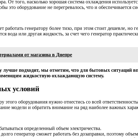
а. От того, насколько хорошая система охлаждения используется
обы это оборудование не перегревалось, что и обеспечивается с
работать генератору более тихо, при этом стоит дешевле, но ге
ся вода или другая жидкость, за счет чего генератор практичес
ериалами от магазина в Днепре
му лучше подходит, мы отметим, что для бытовых ситуаций в
, имеющим жидкостную охлаждающую систему.
ных условий
ру этого оборудования нужно отнестись со всей ответственност
ание модели и обратить внимание на ряд наиболее важных хара
абатываться определенный объем электричества.
к долго генератор сможет работать без дозаправки, поэтому объе