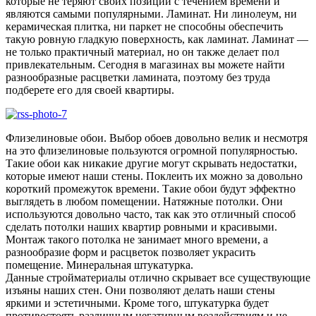
которые не теряют своих позиций с течением времени и
являются самыми популярными. Ламинат. Ни линолеум, ни
керамическая плитка, ни паркет не способны обеспечить
такую ровную гладкую поверхность, как ламинат. Ламинат —
не только практичный материал, но он также делает пол
привлекательным. Сегодня в магазинах вы можете найти
разнообразные расцветки ламината, поэтому без труда
подберете его для своей квартиры.
Флизелиновые обои. Выбор обоев довольно велик и несмотря
на это флизелиновые пользуются огромной популярностью.
Такие обои как никакие другие могут скрывать недостатки,
которые имеют наши стены. Поклеить их можно за довольно
короткий промежуток времени. Такие обои будут эффектно
выглядеть в любом помещении. Натяжные потолки. Они
используются довольно часто, так как это отличный способ
сделать потолки наших квартир ровными и красивыми.
Монтаж такого потолка не занимает много времени, а
разнообразие форм и расцветок позволяет украсить
помещение. Минеральная штукатурка.
Данные стройматериалы отлично скрывает все существующие
изъяны наших стен. Они позволяют делать наши стены
яркими и эстетичными. Кроме того, штукатурка будет
противостоять различным негативным воздействиям и не