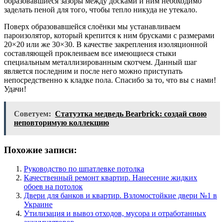
образовавшиеся зазоры между досками и ним необходимо
заделать пеной для того, чтобы тепло никуда не утекало.
Поверх образовавшейся слоёнки мы устанавливаем
пароизолятор, который крепится к ним брусками с размерами
20×20 или же 30×30. В качестве закрепления изоляционной
составляющей проклеиваем все имеющиеся стыки
специальным металлизированным скотчем. Данный шаг
является последним и после него можно приступать
непосредственно к кладке пола. Спасибо за то, что вы с нами!
Удачи!
Советуем:
Статуэтка медведь Bearbrick: создай свою
неповторимую коллекцию
Похожие записи:
Руководство по шпатлевке потолка
Качественный ремонт квартир. Нанесение жидких
обоев на потолок
Двери для банков и квартир. Взломостойкие двери №1 в
Украине
Утилизация и вывоз отходов, мусора и отработанных