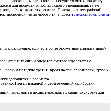
я наличию весов, монтаж которых осуществляется пол ленту
поддоны для проведения последующего взвешивания, затем
 когда объект движется по ленте. Благодаря этому рабочий
портировочной ленты любого типа. Здесь
транспортерная лента
капиталовложение, если есть более бюджетные альтернативы?».
ополнительных опций оператор быстрее справляется с
е. Рабочим не нужно тратить время на транспортировку груза к
ребуя дополнительного места.
гновенно. При правильной и своевременной калибровки
ций: передавать в архив, пересылать дальше по системе для