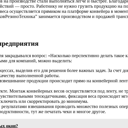
 на производстве стали выполняться легче и быстрее. Благодар
действий — просто. Работнику не нужно грузить продукцию на 
веса осуществляется прямиком на платформе конвейера в момент,
ковРезиноТехника” занимается производством и продажей транс
предприятия
я закрадывался вопрос: «Насколько перспективно делать такое 
ыми для компаний, можно выделить:
цессах, выделив его для решения более важных задач. За счет д
качеству выполненной работы.
о взвешивание продукции происходит прямо на конвейерной лент
кте. Монтаж конвейерных весов осуществляется под ленту, не т
 чувствительными тензодатчиками, фиксация веса происходит м
сключить или скорректировать до минимума.
 результатами взвешивания проводить множество полезных опера
одуктивности, тут же печатать чеки и многое другое.
ых окон?