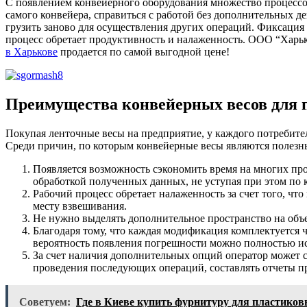
С появлением конвейерного оборудования множество процессов
самого конвейера, справиться с работой без дополнительных 
грузить заново для осуществления других операций. Фиксация 
процесс обретает продуктивность и налаженность. ООО “Харь
в Харькове
продается по самой выгодной цене!
Преимущества конвейерных весов для 
Покупая ленточные весы на предприятие, у каждого потребител
Среди причин, по которым конвейерные весы являются полезн
Появляется возможность сэкономить время на многих про
обработкой полученных данных, не уступая при этом по 
Рабочий процесс обретает налаженность за счет того, чт
месту взвешивания.
Не нужно выделять дополнительное пространство на объе
Благодаря тому, что каждая модификация комплектуется
вероятность появления погрешности можно полностью и
За счет наличия дополнительных опций оператор может с
проведения последующих операций, составлять отчеты пр
Советуем:
Где в Киеве купить фурнитуру для пластиков