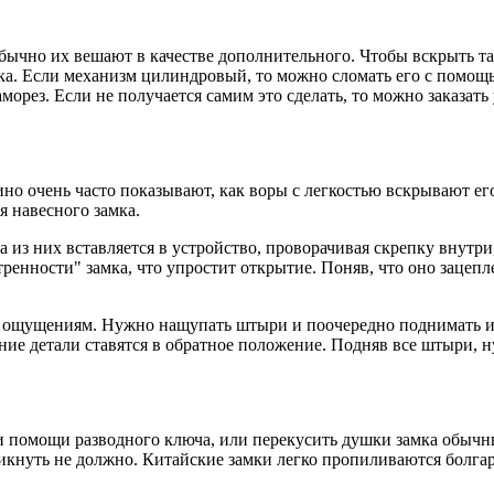
чно их вешают в качестве дополнительного. Чтобы вскрыть так
мка. Если механизм цилиндровый, то можно сломать его с помощ
орез. Если не получается самим это сделать, то можно заказать
о очень часто показывают, как воры с легкостью вскрывают его
я навесного замка.
а из них вставляется в устройство, проворачивая скрепку внутр
енности" замка, что упростит открытие. Поняв, что оно зацепле
к ощущениям. Нужно нащупать штыри и поочередно поднимать их
ие детали ставятся в обратное положение. Подняв все штыри, н
и помощи разводного ключа, или перекусить душки замка обычны
икнуть не должно. Китайские замки легко пропиливаются болгар