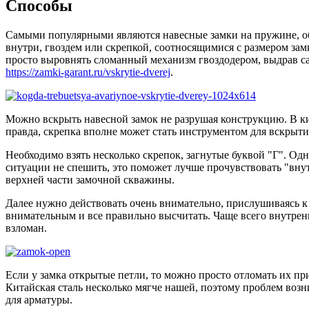
Способы
Самыми популярными являются навесные замки на пружине, обы
внутри, гвоздем или скрепкой, соотносящимися с размером за
просто выровнять сломанный механизм гвоздодером, выдрав сам
https://zamki-garant.ru/vskrytie-dverej
.
Можно вскрыть навесной замок не разрушая конструкцию. В кин
правда, скрепка вполне может стать инструментом для вскрыти
Необходимо взять несколько скрепок, загнутые буквой "Г". Одн
ситуации не спешить, это поможет лучше прочувствовать "внутр
верхней части замочной скважины.
Далее нужно действовать очень внимательно, прислушиваясь 
внимательным и все правильно высчитать. Чаще всего внутренн
взломан.
Если у замка открытые петли, то можно просто отломать их пр
Китайская сталь несколько мягче нашей, поэтому проблем возн
для арматуры.