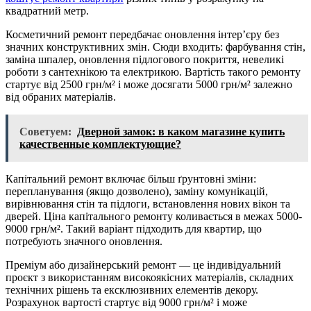
квадратний метр.
Косметичний ремонт передбачає оновлення інтер’єру без
значних конструктивних змін. Сюди входить: фарбування стін,
заміна шпалер, оновлення підлогового покриття, невеликі
роботи з сантехнікою та електрикою. Вартість такого ремонту
стартує від 2500 грн/м² і може досягати 5000 грн/м² залежно
від обраних матеріалів.
Советуем:
Дверной замок: в каком магазине купить
качественные комплектующие?
Капітальний ремонт включає більш ґрунтовні зміни:
перепланування (якщо дозволено), заміну комунікацій,
вирівнювання стін та підлоги, встановлення нових вікон та
дверей. Ціна капітального ремонту коливається в межах 5000-
9000 грн/м². Такий варіант підходить для квартир, що
потребують значного оновлення.
Преміум або дизайнерський ремонт — це індивідуальний
проєкт з використанням високоякісних матеріалів, складних
технічних рішень та ексклюзивних елементів декору.
Розрахунок вартості стартує від 9000 грн/м² і може