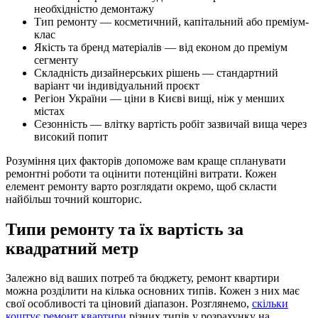
необхідністю демонтажу
Тип ремонту — косметичний, капітальний або преміум-
клас
Якість та бренд матеріалів — від економ до преміум
сегменту
Складність дизайнерських рішень — стандартний
варіант чи індивідуальний проєкт
Регіон України — ціни в Києві вищі, ніж у менших
містах
Сезонність — влітку вартість робіт зазвичай вища через
високий попит
Розуміння цих факторів допоможе вам краще спланувати
ремонтні роботи та оцінити потенційні витрати. Кожен
елемент ремонту варто розглядати окремо, щоб скласти
найбільш точний кошторис.
Типи ремонту та їх вартість за
квадратний метр
Залежно від ваших потреб та бюджету, ремонт квартири
можна розділити на кілька основних типів. Кожен з них має
свої особливості та ціновий діапазон. Розглянемо,
скільки
коштує ремонт квартири
різних типів у розрахунку на