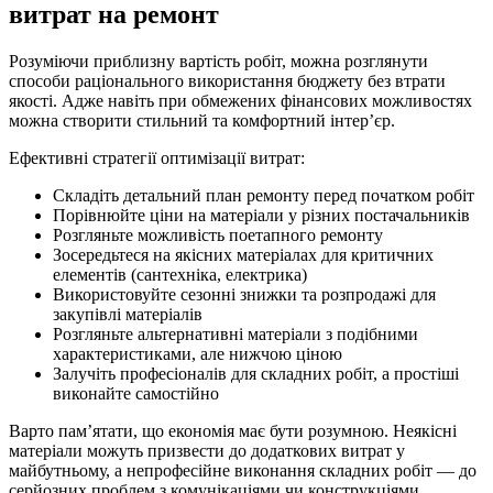
витрат на ремонт
Розуміючи приблизну вартість робіт, можна розглянути
способи раціонального використання бюджету без втрати
якості. Адже навіть при обмежених фінансових можливостях
можна створити стильний та комфортний інтер’єр.
Ефективні стратегії оптимізації витрат:
Складіть детальний план ремонту перед початком робіт
Порівнюйте ціни на матеріали у різних постачальників
Розгляньте можливість поетапного ремонту
Зосередьтеся на якісних матеріалах для критичних
елементів (сантехніка, електрика)
Використовуйте сезонні знижки та розпродажі для
закупівлі матеріалів
Розгляньте альтернативні матеріали з подібними
характеристиками, але нижчою ціною
Залучіть професіоналів для складних робіт, а простіші
виконайте самостійно
Варто пам’ятати, що економія має бути розумною. Неякісні
матеріали можуть призвести до додаткових витрат у
майбутньому, а непрофесійне виконання складних робіт — до
серйозних проблем з комунікаціями чи конструкціями.