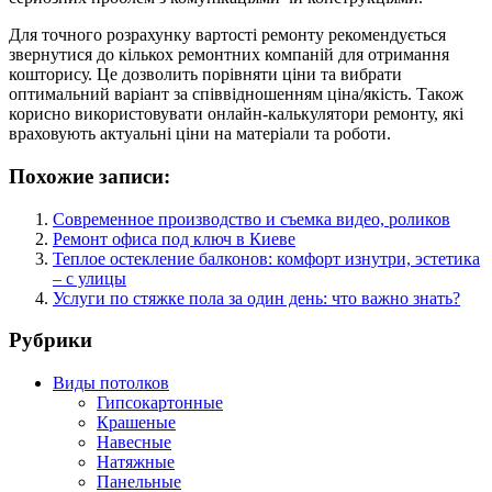
Для точного розрахунку вартості ремонту рекомендується
звернутися до кількох ремонтних компаній для отримання
кошторису. Це дозволить порівняти ціни та вибрати
оптимальний варіант за співвідношенням ціна/якість. Також
корисно використовувати онлайн-калькулятори ремонту, які
враховують актуальні ціни на матеріали та роботи.
Похожие записи:
Современное производство и съемка видео, роликов
Ремонт офиса под ключ в Киеве
Теплое остекление балконов: комфорт изнутри, эстетика
– с улицы
Услуги по стяжке пола за один день: что важно знать?
Рубрики
Виды потолков
Гипсокартонные
Крашеные
Навесные
Натяжные
Панельные