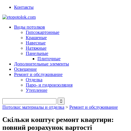
Контакты
Виды потолков
Гипсокартонные
Крашеные
Навесные
Натяжные
Панельные
Плиточные
Дополнительные элементы
Освещение
Ремонт и обслуживание
Отделка
Паро- и гидроизоляция
Утепление
Потолки: материалы и отделка
>
Ремонт и обслуживание
Скільки коштує ремонт квартири:
повний розрахунок вартості