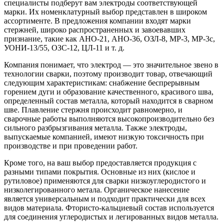
специалисты подберут вам электроды соответствующей
марки. Их номенклатурный выбор представлен в широком
ассортименте. В предложения компании входят марки
стержней, широко распространенных и завоевавших
признание, такие как АНО-21, АНО-36, ОЗЛ-8, МР-3, МР-3с,
УОНИ-13/55, ОЗС-12, ЦЛ-11 и т. д.
Компания понимает, что электрод — это значительное звено в
технологии сварки, поэтому производит товар, отвечающий
следующим характеристикам: снабжение беспрерывным
горением дуги и образование качественного, красивого шва,
определенный состав металла, который находится в сварном
шве. Плавление стержня происходит равномерно, и
сварочные работы выполняются высокопроизводительно без
сильного разбрызгивания металла. Также электроды,
выпускаемые компанией, имеют низкую токсичность при
производстве и при проведении работ.
Кроме того, на ваш выбор предоставляется продукция с
разными типами покрытия. Основные из них (кислое и
рутиловое) применяются для сварки низкоуглеродистого и
низколегированного метала. Органическое нанесение
является универсальным и подходит практически для всех
видов материала. Фтористо-кальциевый состав используется
для соединения углеродистых и легированных видов металла.