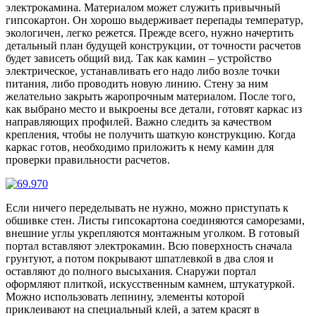
электрокамина. Материалом может служить привычный
гипсокартон. Он хорошо выдерживает перепады температур,
экологичен, легко режется. Прежде всего, нужно начертить
детальный план будущей конструкции, от точности расчетов
будет зависеть общий вид. Так как камин – устройство
электрическое, устанавливать его надо либо возле точки
питания, либо проводить новую линию. Стену за ним
желательно закрыть жаропрочным материалом. После того,
как выбрано место и выкроены все детали, готовят каркас из
направляющих профилей. Важно следить за качеством
крепления, чтобы не получить шаткую конструкцию. Когда
каркас готов, необходимо приложить к нему камин для
проверки правильности расчетов.
Если ничего переделывать не нужно, можно приступать к
обшивке стен. Листы гипсокартона соединяются саморезами,
внешние углы укрепляются монтажным уголком. В готовый
портал вставляют электрокамин. Всю поверхность сначала
грунтуют, а потом покрывают шпатлевкой в два слоя и
оставляют до полного высыхания. Снаружи портал
оформляют плиткой, искусственным камнем, штукатуркой.
Можно использовать лепнину, элементы которой
приклеивают на специальный клей, а затем красят в