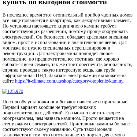
купить по выгодной стоимости
В последнее время этот отопительный прибор частных домов
все чаще появляется в квартирах, как декоративный элемент.
Но установка настоящего кирпичного камина требует
соответствующих разрешений, поэтому проще оборудовать
электрический. Он безопасен, обладает красивым внешним
видом, прост в использовании и значительно дешевле. Для
монтажа не нужно специальных перепланировок и
реконструкций. Для электрокамина подойдет любое
помещение, но предпочтительнее гостиная, где хорошо
собраться всей семьей, так же стоит обеспечить безопасность,
спрятав провода в такую интересную вещь, как труба
гофрированная ПНД. Заказать электрокамин вы можете на
сайте
https://it-climate.com.ua/shop/category/otoplenie/kaminy
.
По способу установки они бывают навесные и приставные.
Первый вариант вообще не требует никаких
подготовительных действий. Его можно считать скорее
обогревателем, чем назвать камином. Просто вешается на
стену рядом с электророзеткой. Приставные камины больше
соответствуют своему названию. Суть такой модели
заключается в том, что изготавливается портал для самого