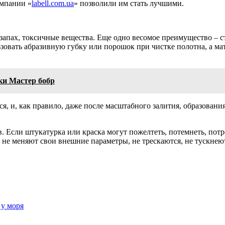
омпании «
labell.com.ua
» позволили им стать лучшими.
запах, токсичные вещества. Еще одно весомое преимущество – ст
зовать абразивную губку или порошок при чистке полотна, а м
ки Мастер бобр
я, и, как правило, даже после масштабного залития, образован
 Если штукатурка или краска могут пожелтеть, потемнеть, потре
не меняют свои внешние параметры, не трескаются, не тускнеют,
 у моря