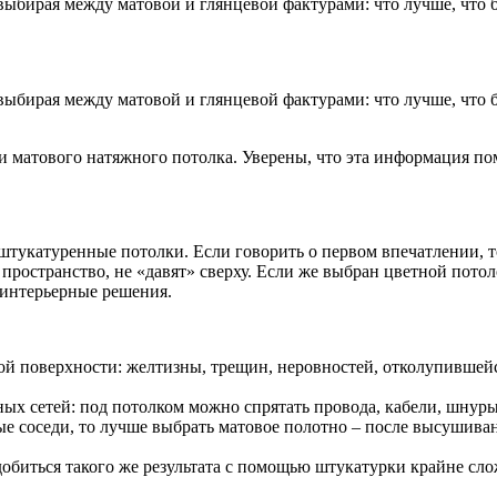
ыбирая между матовой и глянцевой фактурами: что лучше, что бу
ыбирая между матовой и глянцевой фактурами: что лучше, что бу
 матового натяжного потолка. Уверены, что эта информация пом
катуренные потолки. Если говорить о первом впечатлении, то,
остранство, не «давят» сверху. Если же выбран цветной потолок
 интерьерные решения.
й поверхности: желтизны, трещин, неровностей, отколупившейся
 сетей: под потолком можно спрятать провода, кабели, шнуры 
ные соседи, то лучше выбрать матовое полотно – после высушива
обиться такого же результата с помощью штукатурки крайне сло