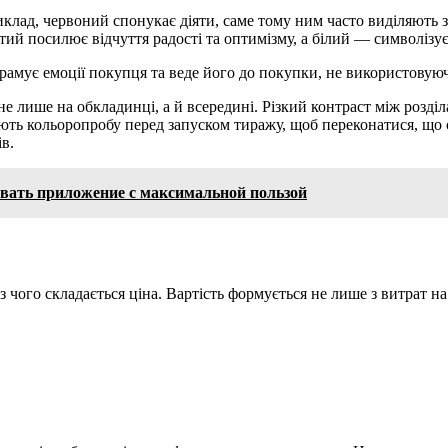
лад, червоний спонукає діяти, саме тому ним часто виділяють з
й посилює відчуття радості та оптимізму, а білий — символізує
грамує емоції покупця та веде його до покупки, не використовую
е лише на обкладинці, а й всередині. Різкий контраст між розді
ують кольоропробу перед запуском тиражу, щоб переконатися, що 
в.
ьзовать приложение с максимальной пользой
 чого складається ціна. Вартість формується не лише з витрат на 