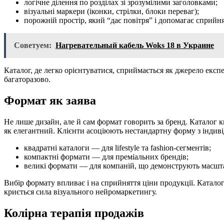
логічне ділення по розділах зі зрозумілими заголовками;
візуальні маркери (іконки, стрілки, блоки переваг);
порожній простір, який “дає повітря” і допомагає сприйн
Советуем:
Нагревательный кабель Woks 18 в Украине
Каталог, де легко орієнтуватися, сприймається як джерело експ
багаторазово.
Формат як заява
Не лише дизайн, але й сам формат говорить за бренд. Каталог 
як елегантний. Клієнти асоціюють нестандартну форму з індивід
квадратні каталоги — для lifestyle та fashion-сегментів;
компактні формати — для преміальних брендів;
великі формати — для компаній, що демонструють масштаб
Вибір формату впливає і на сприйняття ціни продукції. Катало
криється сила візуального нейромаркетингу.
Колірна терапія продажів