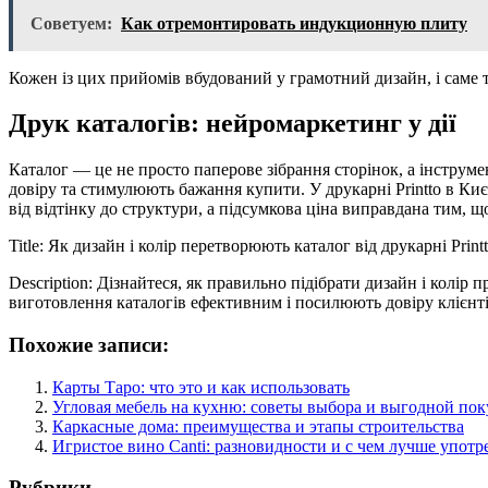
Советуем:
Как отремонтировать индукционную плиту
Кожен із цих прийомів вбудований у грамотний дизайн, і саме то
Друк каталогів: нейромаркетинг у дії
Каталог — це не просто паперове зібрання сторінок, а інструм
довіру та стимулюють бажання купити. У друкарні Printto в Ки
від відтінку до структури, а підсумкова ціна виправдана тим,
Title: Як дизайн і колір перетворюють каталог від друкарні Pr
Description: Дізнайтеся, як правильно підібрати дизайн і колір
виготовлення каталогів ефективним і посилюють довіру клієнті
Похожие записи:
Карты Таро: что это и как использовать
Угловая мебель на кухню: советы выбора и выгодной по
Каркасные дома: преимущества и этапы строительства
Игристое вино Canti: разновидности и с чем лучше употр
Рубрики