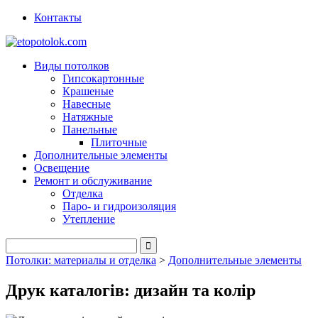
Контакты
Виды потолков
Гипсокартонные
Крашеные
Навесные
Натяжные
Панельные
Плиточные
Дополнительные элементы
Освещение
Ремонт и обслуживание
Отделка
Паро- и гидроизоляция
Утепление
Потолки: материалы и отделка
>
Дополнительные элементы
Друк каталогів: дизайн та колір