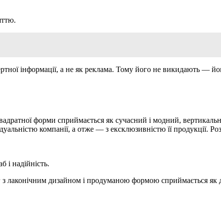
яттю.
ертної інформації, а не як реклама. Тому його не викидають — йо
квадратної форми сприймається як сучасний і модний, вертикаль
уальністю компанії, а отже — з ексклюзивністю її продукції. Ро
 і надійність.
г з лаконічним дизайном і продуманою формою сприймається як до