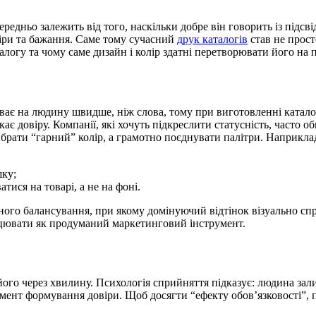
редньо залежить від того, наскільки добре він говорить із підсв
іри та бажання. Саме тому сучасний
друк каталогів
став не прост
аталогу та чому саме дизайн і колір здатні перетворювати його н
пливає на людину швидше, ніж слова, тому при виготовленні ката
икає довіру. Компанії, які хочуть підкреслити статусність, часто
брати “гарний” колір, а грамотно поєднувати палітри. Наприкла
шку;
тися на товарі, а не на фоні.
рного балансування, при якому домінуючий відтінок візуально сп
рацювати як продуманий маркетинговий інструмент.
його через хвилину. Психологія сприйняття підказує: людина зал
румент формування довіри. Щоб досягти “ефекту обов’язковості”,