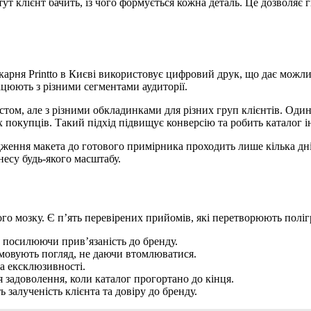
ут клієнт бачить, із чого формується кожна деталь. Це дозволяє
укарня Printto в Києві використовує цифровий друк, що дає мож
цюють з різними сегментами аудиторії.
том, але з різними обкладинками для різних груп клієнтів. Один
 покупців. Такий підхід підвищує конверсію та робить каталог 
ження макета до готового примірника проходить лише кілька днів
несу будь-якого масштабу.
го мозку. Є п’ять перевірених прийомів, які перетворюють полі
, посилюючи прив’язаність до бренду.
рямовують погляд, не даючи втомлюватися.
та ексклюзивності.
я задоволення, коли каталог прогортано до кінця.
 залученість клієнта та довіру до бренду.