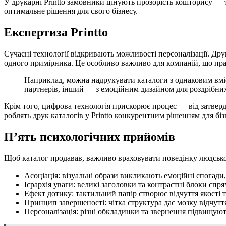
У друкарні Printto замовники цінують прозорість кошторису — т
оптимальне рішення для свого бізнесу.
Експертиза Printto
Сучасні технології відкривають можливості персоналізації. Др
одного примірника. Це особливо важливо для компаній, що пра
Наприклад, можна надрукувати каталоги з однаковим вміс
партнерів, інший — з емоційним дизайном для роздрібних
Крім того, цифрова технологія прискорює процес — від затверд
роблять друк каталогів у Printto конкурентним рішенням для біз
П’ять психологічних прийомів
Щоб каталог продавав, важливо враховувати поведінку людсько
Асоціація: візуальні образи викликають емоційні спогади
Ієрархія уваги: великі заголовки та контрастні блоки сп
Ефект дотику: тактильний папір створює відчуття якості 
Принцип завершеності: чітка структура дає мозку відчутт
Персоналізація: різні обкладинки та звернення підвищують