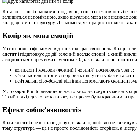
Каталог — це безмовний продавець, і його ефективність безпосе
залишиться непоміченою, якщо візуальна мова не викликає дов
колір, дизайн і структуру. Дізнаймося, як працює психологія к
Колір як мова емоцій
У світі поліграфії кожен відтінок відіграє свою роль. Колір в
апетит і підштовхує до дії, зелений вселяє спокій, а синій викл
асоціюються з преміум-сегментом. Однак важливо не просто ви
контрастні кольори (жовтий і чорний) посилюють увагу;
м’які пастельні тони створюють відчуття турботи та зати
нейтральні сіро-бежеві відтінки допомагають сконцентрува
У друкарні Printto дизайнери часто використовують метод колі
Такий підхід дозволяє каталогу не просто бути красивим, а п
Ефект «обов’язковості»
Коли клієнт бере каталог до рук, важливо, щоб він не викинув 
тому структура — це не просто послідовність сторінок, а інст