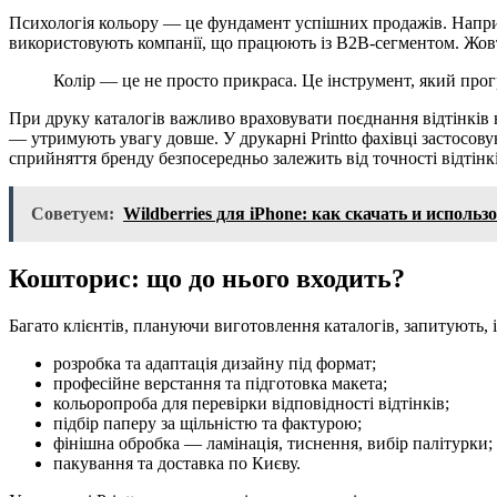
Психологія кольору — це фундамент успішних продажів. Наприк
використовують компанії, що працюють із B2B-сегментом. Жовти
Колір — це не просто прикраса. Це інструмент, який про
При друку каталогів важливо враховувати поєднання відтінків н
— утримують увагу довше. У друкарні Printto фахівці застосов
сприйняття бренду безпосередньо залежить від точності відтінкі
Советуем:
Wildberries для iPhone: как скачать и испол
Кошторис: що до нього входить?
Багато клієнтів, плануючи виготовлення каталогів, запитують, із
розробка та адаптація дизайну під формат;
професійне верстання та підготовка макета;
кольоропроба для перевірки відповідності відтінків;
підбір паперу за щільністю та фактурою;
фінішна обробка — ламінація, тиснення, вибір палітурки;
пакування та доставка по Києву.