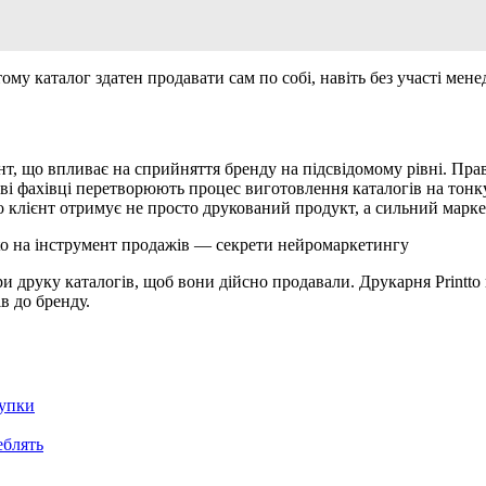
му каталог здатен продавати сам по собі, навіть без участі мене
ент, що впливає на сприйняття бренду на підсвідомому рівні. Пр
єві фахівці перетворюють процес виготовлення каталогів на тон
 що клієнт отримує не просто друкований продукт, а сильний мар
intto на інструмент продажів — секрети нейромаркетингу
 при друку каталогів, щоб вони дійсно продавали. Друкарня Printt
в до бренду.
купки
еблять