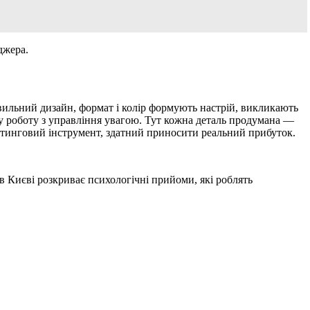
джера.
авильний дизайн, формат і колір формують настрій, викликають
ку роботу з управління увагою. Тут кожна деталь продумана —
кетинговий інструмент, здатний приносити реальний прибуток.
o в Києві розкриває психологічні прийоми, які роблять