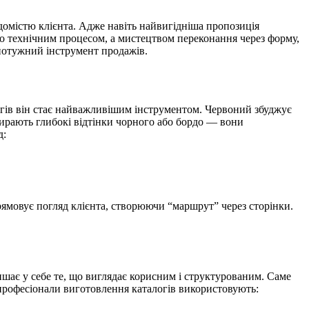
ідомістю клієнта. Адже навіть найвигідніша пропозиція
о технічним процесом, а мистецтвом переконання через форму,
а потужний інструмент продажів.
логів він стає найважливішим інструментом. Червоний збуджує
 обирають глибокі відтінки чорного або бордо — вони
д:
рямовує погляд клієнта, створюючи “маршрут” через сторінки.
ишає у себе те, що виглядає корисним і структурованим. Саме
 професіонали виготовлення каталогів використовують: