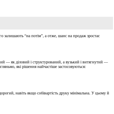
го залишають “на потім”, а отже, шанс на продаж зростає
ний — як діловий і структурований, а вузький і витягнутий —
згляньмо, які рішення найчастіше застосовуються:
рогий, навіть якщо собівартість друку мінімальна. У цьому й