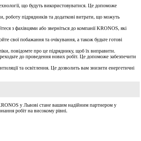
технології, що будуть використовуватися. Це допоможе
и, роботу підрядників та додаткові витрати, що можуть
уйтеся з фахівцями або зверніться до компанії KRONOS, які
йте свої побажання та очікування, а також будьте готові
ліки, повідомте про це підряднику, щоб їх виправити.
переходьте до проведення нових робіт. Це допоможе забезпечити
нтиляції та освітлення. Це дозволить вам знизити енергетичні
я KRONOS у Львові стане вашим надійним партнером у
нання робіт на високому рівні.