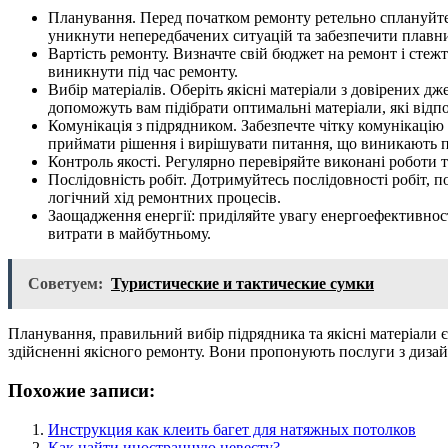
Планування. Перед початком ремонту ретельно сплануйте в
уникнути непередбачених ситуацій та забезпечити плавни
Вартість ремонту. Визначте свій бюджет на ремонт і стеж
виникнути під час ремонту.
Вибір матеріалів. Оберіть якісні матеріали з довірених д
допоможуть вам підібрати оптимальні матеріали, які від
Комунікація з підрядником. Забезпечте чітку комунікацію
приймати рішення і вирішувати питання, що виникають пі
Контроль якості. Регулярно перевіряйте виконані роботи т
Послідовність робіт. Дотримуйтесь послідовності робіт, 
логічний хід ремонтних процесів.
Заощадження енергії: приділяйте увагу енергоефективност
витрати в майбутньому.
Советуем:
Туристические и тактические сумки
Планування, правильний вибір підрядника та якісні матеріал
здійсненні якісного ремонту. Вони пропонують послуги з дизай
Похожие записи:
Инструкция как клеить багет для натяжных потолков
Как найти иностранную невесту?