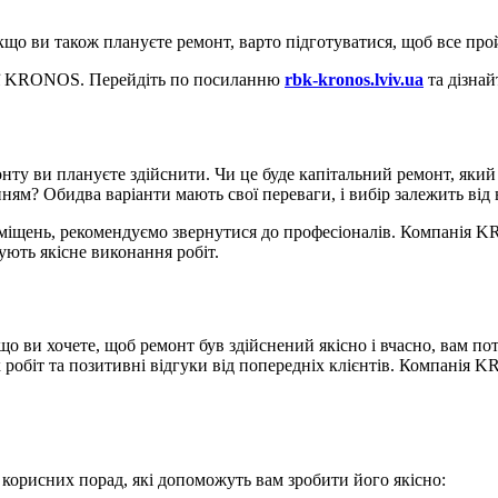
що ви також плануєте ремонт, варто підготуватися, щоб все про
нії KRONOS. Перейдіть по посиланню
rbk-kronos.lviv.ua
та дізнай
ту ви плануєте здійснити. Чи це буде капітальний ремонт, який
ям? Обидва варіанти мають свої переваги, і вибір залежить від 
риміщень, рекомендуємо звернутися до професіоналів. Компанія 
ують якісне виконання робіт.
 ви хочете, щоб ремонт був здійснений якісно і вчасно, вам пот
 робіт та позитивні відгуки від попередніх клієнтів. Компанія 
 корисних порад, які допоможуть вам зробити його якісно: