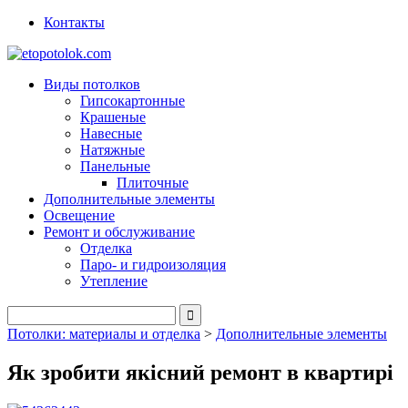
Контакты
Виды потолков
Гипсокартонные
Крашеные
Навесные
Натяжные
Панельные
Плиточные
Дополнительные элементы
Освещение
Ремонт и обслуживание
Отделка
Паро- и гидроизоляция
Утепление
Потолки: материалы и отделка
>
Дополнительные элементы
Як зробити якісний ремонт в квартирі