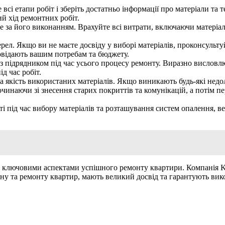
сі етапи робіт і зберіть достатньо інформації про матеріали та 
й хід ремонтних робіт.
те за його виконанням. Врахуйте всі витрати, включаючи матеріал
жерел. Якщо ви не маєте досвіду у виборі матеріалів, проконсульт
повідають вашим потребам та бюджету.
 з підрядником під час усього процесу ремонту. Виразно висловлю
д час робіт.
а якість використаних матеріалів. Якщо виникають будь-які недо
починаючи зі знесення старих покриттів та комунікацій, а потім 
і під час вибору матеріалів та розташування систем опалення, ве
и є ключовими аспектами успішного ремонту квартири. Компані
ну та ремонту квартир, мають великий досвід та гарантують вико