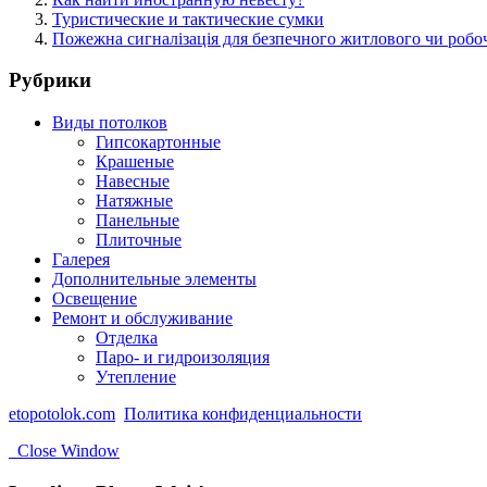
Туристические и тактические сумки
Пожежна сигналізація для безпечного житлового чи робо
Рубрики
Виды потолков
Гипсокартонные
Крашеные
Навесные
Натяжные
Панельные
Плиточные
Галерея
Дополнительные элементы
Освещение
Ремонт и обслуживание
Отделка
Паро- и гидроизоляция
Утепление
etopotolok.com
Политика конфиденциальности
Close Window