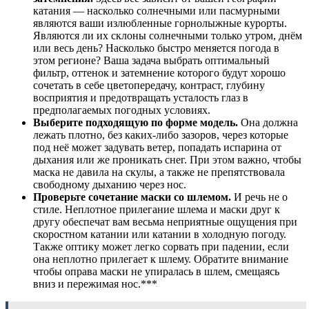
катания — насколько солнечными или пасмурными
являются ваши излюбленные горнолыжные курорты.
Являются ли их склоны солнечными только утром, днём
или весь день? Насколько быстро меняется погода в
этом регионе? Ваша задача выбрать оптимальный
фильтр, оттенок и затемнение которого будут хорошо
сочетать в себе цветопередачу, контраст, глубину
восприятия и предотвращать усталость глаз в
предполагаемых погодных условиях.
Выберите подходящую по форме модель.
Она должна
лежать плотно, без каких-либо зазоров, через которые
под неё может задувать ветер, попадать испарина от
дыхания или же проникать снег. При этом важно, чтобы
маска не давила на скулы, а также не препятствовала
свободному дыханию через нос.
Проверьте сочетание маски со шлемом.
И речь не о
стиле. Неплотное прилегание шлема и маски друг к
другу обеспечат вам весьма неприятные ощущения при
скоростном катании или катании в холодную погоду.
Также оптику может легко сорвать при падении, если
она неплотно прилегает к шлему. Обратите внимание
чтобы оправа маски не упиралась в шлем, смещаясь
вниз и пережимая нос.***