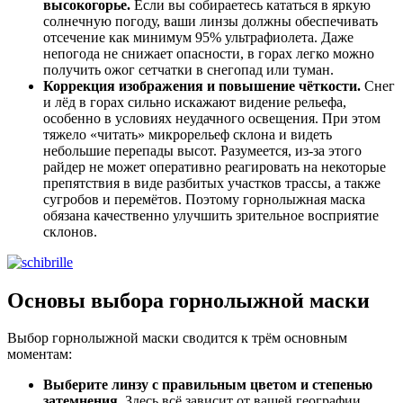
высокогорье.
Если вы собираетесь кататься в яркую
солнечную погоду, ваши линзы должны обеспечивать
отсечение как минимум 95% ультрафиолета. Даже
непогода не снижает опасности, в горах легко можно
получить ожог сетчатки в снегопад или туман.
Коррекция изображения и повышение чёткости.
Снег
и лёд в горах сильно искажают видение рельефа,
особенно в условиях неудачного освещения. При этом
тяжело «читать» микрорельеф склона и видеть
небольшие перепады высот. Разумеется, из-за этого
райдер не может оперативно реагировать на некоторые
препятствия в виде разбитых участков трассы, а также
сугробов и перемётов. Поэтому горнолыжная маска
обязана качественно улучшить зрительное восприятие
склонов.
Основы выбора горнолыжной маски
Выбор горнолыжной маски сводится к трём основным
моментам:
Выберите линзу с правильным цветом и степенью
затемнения.
Здесь всё зависит от вашей географии