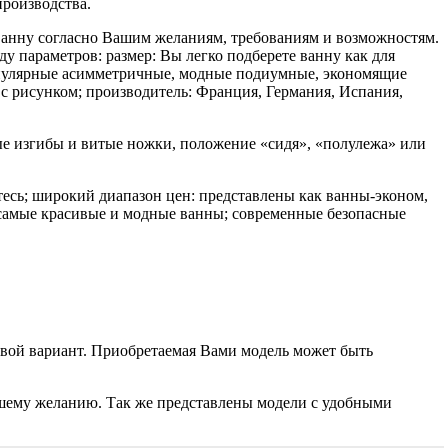
роизводства.
ванну согласно Вашим желаниям, требованиям и возможностям.
ду параметров: размер: Вы легко подберете ванну как для
опулярные асимметричные, модные подиумные, экономящие
 с рисунком; производитель: Франция, Германия, Испания,
е изгибы и витые ножки, положение «сидя», «полулежа» или
тесь; широкий диапазон цен: представлены как ванны-эконом,
: самые красивые и модные ванны; современные безопасные
свой вариант. Приобретаемая Вами модель может быть
ашему желанию. Так же представлены модели с удобными