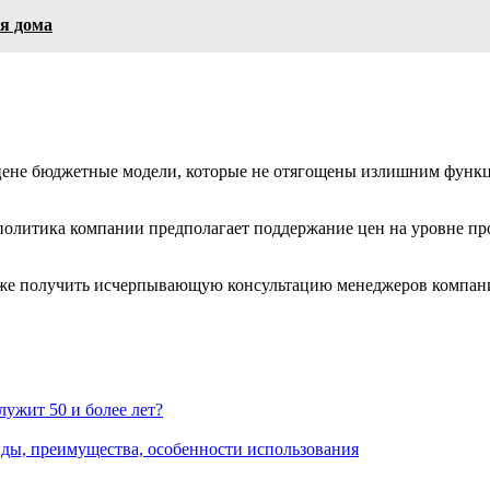
ля дома
цене бюджетные модели, которые не отягощены излишним функци
олитика компании предполагает поддержание цен на уровне про
кже получить исчерпывающую консультацию менеджеров компании
лужит 50 и более лет?
ды, преимущества, особенности использования