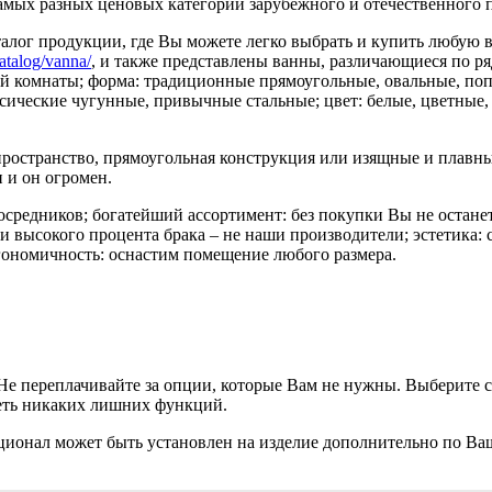
амых разных ценовых категорий зарубежного и отечественного п
алог продукции, где Вы можете легко выбрать и купить любую 
atalog/vanna/
, и также представлены ванны, различающиеся по ря
ой комнаты; форма: традиционные прямоугольные, овальные, п
сические чугунные, привычные стальные; цвет: белые, цветные,
остранство, прямоугольная конструкция или изящные и плавны
 и он огромен.
посредников; богатейший ассортимент: без покупки Вы не остане
ли высокого процента брака – не наши производители; эстетика
ргономичность: оснастим помещение любого размера.
. Не переплачивайте за опции, которые Вам не нужны. Выберите 
меть никаких лишних функций.
кционал может быть установлен на изделие дополнительно по В