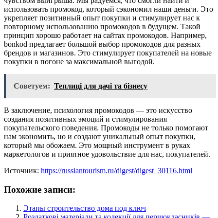
чувством выигрыша. Мы радуемся, что смогли найти и
использовать промокод, который сэкономил наши деньги. Это
укрепляет позитивный опыт покупки и стимулирует нас к
повторному использованию промокодов в будущем. Такой
принцип хорошо работает на сайтах промокодов. Например,
bonkod предлагает большой выбор промокодов для разных
брендов и магазинов. Это стимулирует покупателей на новые
покупки в погоне за максимальной выгодой.
Советуем:
Теплиці для дачі та бізнесу
В заключение, психология промокодов — это искусство
создания позитивных эмоций и стимулирования
покупательского поведения. Промокоды не только помогают
нам экономить, но и создают уникальный опыт покупки,
который мы обожаем. Это мощный инструмент в руках
маркетологов и приятное удовольствие для нас, покупателей.
Источник:
https://russiantourism.ru/digest/digest_30116.html
Похожие записи:
Этапы строительство дома под ключ
Роздаткові матеріали та колекції для першокласників —